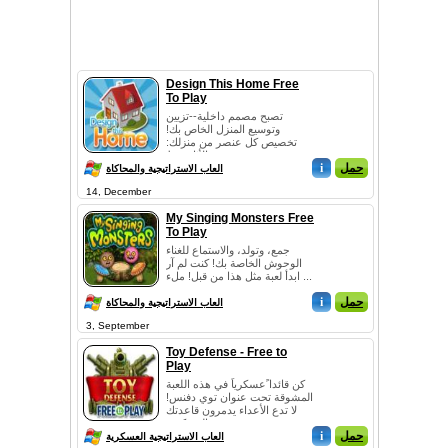
Design This Home Free
To Play
تصبح مصمم داخلية--تزيين
وتوسيع المنزل الخاص بك!
تخصيص كل عنصر من منزلك:
ترتيب الأثاث، ط...
حمل
i
العاب الاستراتيجية والمحاكاة
14, December
My Singing Monsters Free
To Play
جمع، وتولد، والاستماع للغناء
الوحوش الخاصة بك! كنت لم آر
ابدأ لعبة مثل هذا من قبل! ملء ...
حمل
i
العاب الاستراتيجية والمحاكاة
3, September
Toy Defense - Free to
Play
كن قائدا ًعسكرياً في هذه اللعبة
المشوقة تحت عنوان توي دفنس!
لا تدع الأعداء يدمرون قاعدتك
العسكرية...
حمل
i
العاب الاستراتيجية العسكرية