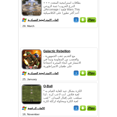
+ + بطاقات استراتيجية المتعدد =
الدرع الحروب! تتمة الروحي
لArcomage / قلعة Wars.This
أحد أكثر تطورا على الكلاسيكية
القديمة مثل Castlewars أو
Arco...
i
_
Play
العاب الاستراتيجية العسكرية
29, March
Galactic Rebellion
مع القديم ذهب الجمهورية ،
والغضب من المقاومة وتبدأ في
الانتشار في أنحاء المجرة احتجاجا
على طغيان الامبراطورية
الجديدة. يقود قوات المتمردين
Play
_
i
للافرا...
العاب الاستراتيجية العسكرية
25, January
Q-Ball
* الكرة بشكل جيد للغاية القيام به
لعبة فلاش. انت لاعب كرة ، لذا
سيلعب على إقبال الميدان. * لعب
لعبة الكرة ومحاولة لركلة لكرة
القدم والكرة الذهبية...
i
_
Play
الالعاب الرياضية
16, November