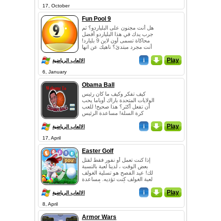
17, October
Fun Pool 9
هل أنت مجنون على البلياردو؟ ثم
جرب يدك في هذا البلياردو أفضل
محاكاة تسمى أون لاين 9 بليارد!
أنت مجرد مبتدئ؟ ناهيك عن انها
فرصة كبيرة لصقل المهارا...
i
_
Play
الالعاب الرياضية
6, January
Obama Ball
كيف تفكر وكيف ما كان رئيس
الولايات المتحدة باراك أوباما يحب
أن تفعل أكثر؟ هذا صحيح! للعب
كرة السلة! مساعدة الرئيس
الشاب لرمي الكرة في السلة ،
Play
_
i
ولك...
الالعاب الرياضية
17, April
Easter Golf
إذا كنت تعمل أو نفور فقط لقتل
بعض الوقت ، لدينا لعبة بالنسبة
لك! عيد الفصح هو تسلية الغولف
لعبة الغولف كنت تؤديه. مساعدة
جيك الأرنب لجمع أكبر عدد...
i
_
Play
الالعاب الرياضية
8, April
Armor Wars