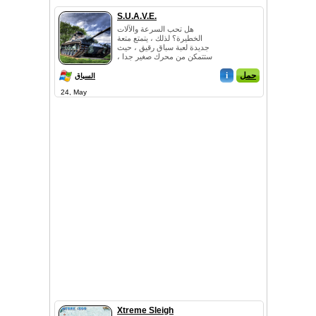
S.U.A.V.E.
هل تحب السرعة والآلات
الخطيرة؟ لذلك ، يتمتع متعة
جديدة لعبة سباق رقيق ، حيث
ستتمكن من محرك صغير جدا ،
ولكن دبابات شجاع جدا! وقد تم
حمل
i
تجهيز هذا الخز...
السباق
24, May
Xtreme Sleigh