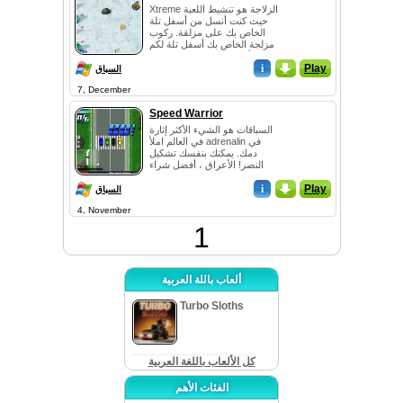
Xtreme الزلاجة هو تنشيط اللعبة
حيث كنت أنسل من أسفل تلة
الخاص بك على مزلقة. ركوب
مزلجة الخاص بك أسفل تلة لكم
في انتزاع goblins وأعلام ،
Play
_
i
وبالتالي ...
السباق
7, December
Speed Warrior
السباقات هو الشيء الأكثر إثارة
في العالم املأ adrenalin في
دمك. يمكنك بنفسك تشكيل
النصر! الأعراق ، أفضل شراء
سيارات والفوز بمزيد من
Play
_
i
السباقات. وهو...
السباق
4, November
1
ألعاب باللة العربية
Turbo Sloths
كل الألعاب باللغة العربية
الفئات الأهم