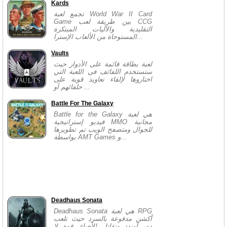
Kards
تجمع لعبة World War II Card
Game بين طريقة لعب CCG
التقليدية والآليات المبتكرة
المستوحاة من الألعاب الإسترا...
Vaults
لعبة بطاقة قائمة على الأدوار حيث
ستستخدم اللفائف في اللعبة التي
اختاروها لإلقاء تعاويذ قوية على
حلفائهم أو ...
Battle For The Galaxy
Battle for the Galaxy هي لعبة
فيديو إستراتيجية MMO مجانية
للجوال ومتصفح الويب تم تطويرها
بواسطة AMT Games و...
Deadhaus Sonata
Deadhaus Sonata هي لعبة RPG
أكشن مدفوعة بالسرد حيث تلعب
دور أوندد وتقاتل الأحياء. قوة لا