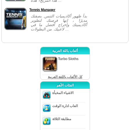
هذا المزيج؟ هذه ...
Tennis Manager
بدأ ظهور أكاديميات التنس. بصفتك
مديرًا ، إنها فرصتك لتطوير
أكاديميتك وإخراج أفضل ما في
لاعبيك. من البطولات ...
ألعاب باللة العربية
Turbo Sloths
كل الألعاب باللغة العربية
الفئات الأهم
الاشياء المخبأة
العاب ادارة الوقت
مطابقة الثلاثة