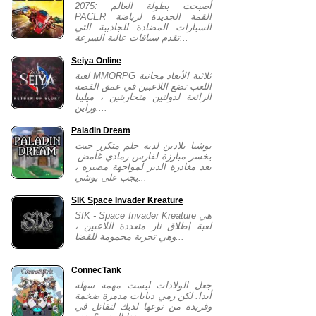
2075: أصبحت بطولة العالم
PACER القمة الجديدة لرياضة
السيارات المضادة للجاذبية التي
تقدم سباقات عالية السرعة...
Seiya Online
لعبة MMORPG ثلاثية الأبعاد مجانية
اللعب تضع اللاعبين في عمق القصة
الرائعة لدولتين متحاربتين ، ميلينا
وراين....
Paladin Dream
يوشيا بلادين لديه حلم متكرر حيث
يخسر مبارزة لفارس رمادي غامض.
بعد مغادرة الدير لمواجهة مصيره ،
يجب على يوشي...
SIK Space Invader Kreature
SIK - Space Invader Kreature هي
لعبة إطلاق نار متعددة اللاعبين ،
وهي تجربة محمومة للقضا...
ConnecTank
جعل الولادات ليست مهمة سهلة
أبدا. لكن رمي دبابات مدمرة ضخمة
وفريدة من نوعها لديك لتقاتل في