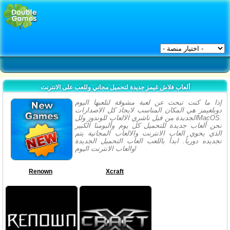
ألعاب فلاش غيمز جديدة لتحميل مجاني وللعب على الانترنت
إذا ما كنت تبحث عن لعبة مشوقة لتلعبها اليوم
دوبلغيمز هي المكان المناسب لايجاد كل الاصدارات
الجديدة من قبل ناشري الالعاب للوندوز وللMacOS.
نحن ألعاب جديدة للتحميل كل يوم وألبومنا الكبير
الذي يحوي العاب الانترنت والالعاب المجانية يتم
تجديده دورياُ. ابدأ باللعب العاب التحميل الجديدة
والعاب الانترنت اليوم!
Renown
Xcraft