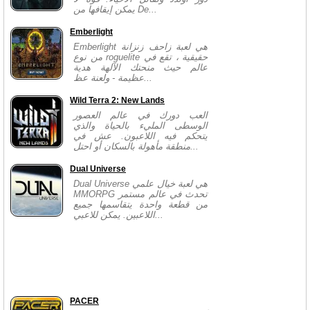
يمكن إيقافها من De...
Emberlight
Emberlight هي لعبة زاحف زنزانة
من نوع roguelite حقيقية ، تقع في
عالم حيث منحتك الآلهة هدية
عظيمة - ولعنة عظ...
Wild Terra 2: New Lands
العب دورك في عالم العصور
الوسطى المليء بالحياة والذي
يتحكم فيه اللاعبون. عش في
منطقة مأهولة بالسكان أو احتل...
Dual Universe
Dual Universe هي لعبة خيال علمي
MMORPG تحدث في عالم مستمر
من قطعة واحدة يتقاسمها جميع
اللاعبين. يمكن للاعبي...
PACER