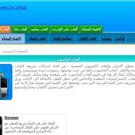
inent 2 in 1 Pack
الاشياء المخبأة
ألعاب على الإنترنت
العاب مجانيه
ألعاب ماك
ألعاب 
أحاجي
متعددة
العاب الأفلام
مطابقة الثلاثة
العاب العطل
الاشياء المخبأة
الصفحة الرئيسية
←
ألعاب الحاسوب
عظم الادمان والعاب الكمبيوتر الشعبية : من اتخاذ اجراءات سريعه لالعاب leisurely
ة والالغاز. العاب الحاسوب رائعة من حيث نوعيتها: رسومات جيدة وموسيقى رائعة
مكانك ايجاد كل هذا في قسم ألعاب الحاسوب على موقعنا. وهنا يمكنك تحميل أكثر
لعاب الاستراتيجيات المعقدة والاحاجي التي تذهل العقل بالاضافة الى الاعاب ورق
سريعة. اختر الفئة الفرعية التي تحب واضغط على اللعبة التي تعجبك هذا كا ما في
الامر! قم بتحميل الالعاب مجاناُ واستمتع!
Renown
البقاء على قيد الحياة سريع الخطى مع
التركيز القوي على القتال المشاجرة. من
بناء المزارع المتواضعة إلى الحصون...