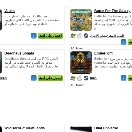
Vaults
Battle For The Galaxy
Battle for the Galaxy هي لعبة فيديو
لعبة بطاقة قائمة على الأدوار حيث
إستراتيجية MMO مجانية للجوال ومتصفح
ستستخدم اللفائف في اللعبة التي اختاروها
الويب تم تطويرها بواسطة AMT Games
لإلقاء تعاويذ قوية على حلفائهم أو ...
و...
احصل على لعبة
i
العاب الاستراتيجيات الاخرى
ة
i
16, March
Deadhaus Sonata
Emberlight
Emberlight هي لعبة زاحف زنزانة من نوع
Deadhaus Sonata هي لعبة RPG أكشن
roguelite حقيقية ، تقع في عالم حيث
مدفوعة بالسرد حيث تلعب دور أوندد
وتقاتل الأحياء. قوة لا يمكن إيقافها من De...
ة
i
احصل على لعبة
i
RPG
RPG
10, March
Wild Terra 2: New Lands
Dual Universe