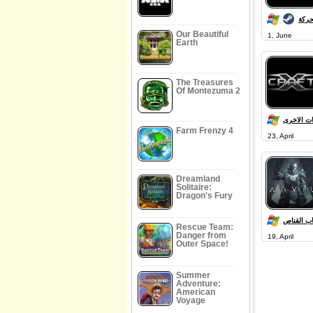
حركة
Our Beautiful
1, June
Earth
The Treasures
Of Montezuma 2
ات الاخرى
Farm Frenzy 4
23, April
Dreamland
Solitaire:
Dragon's Fury
اب القناص
Rescue Team:
Danger from
19, April
Outer Space!
Summer
Adventure:
American
Voyage