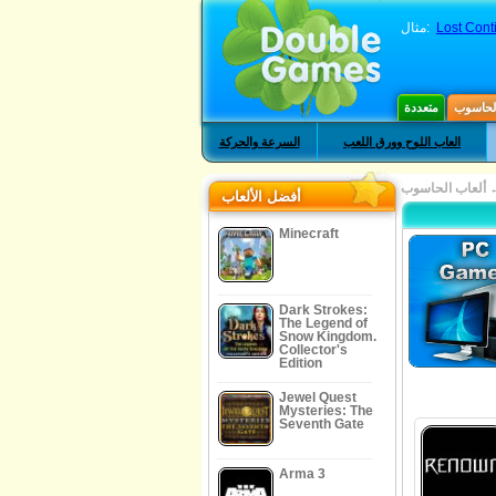
Lost Cont
مثال:
الحاسوب
متعددة
العاب اللوح وورق اللعب
السرعة والحركة
ألعاب الحاسوب
أفضل الألعاب
Minecraft
Dark Strokes:
The Legend of
Snow Kingdom.
Collector's
Edition
Jewel Quest
Mysteries: The
Seventh Gate
Arma 3