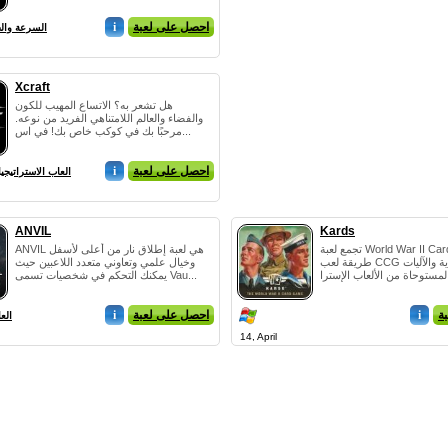
احصل على لعبة
i
السرعة وال
Xcraft
هل تشعر به؟ الاتساع المهيب للكون
والفضاء والعالم اللامتناهي الفريد من نوعه.
مرحبًا بك في كوكب خاص بك! في اس...
احصل على لعبة
i
العاب الاستراتيجي
ANVIL
Kards
تجمع لعبة World War II Card Game بين
ANVIL هي لعبة إطلاق نار من أعلى لأسفل
طريقة لعب CCG التقليدية والآليات
وخيال علمي وتعاوني متعدد اللاعبين حيث
يمكنك التحكم في شخصيات تسمى Vau...
ة
i
احصل على لعبة
i
الع
14, April