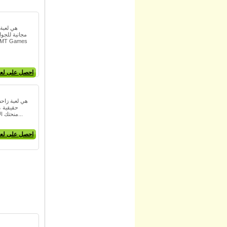
احصل على لعب
منحتك الآلهة هدية عظيمة - ولعنة عظ...
احصل على لعب