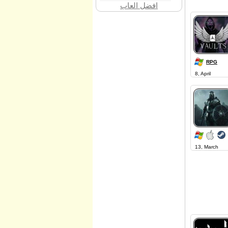
افضل العاب
RPG
8, April
13, March