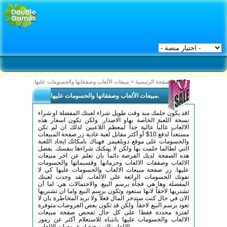
مبيعات الألعاب وصفقاتها والحسومات عليها.
الصفحة الرئيسية
<
مبيعات الألعاب وصفقاتها والحسومات عليها.
اقد يكون حلمك منذ وقت طويل شراء لعبتك المفضلة او شراء
نسخة اللعبة الخاصة بهاو الاصدار. ولكن تكون اسعار هذه
الالعاب غالباُ عالية جداُ لمعظم اللاعبين لذلك ان لم تكن
مستعداُ لدفع 10$ أو أكثر مقابل لعبة عادية زر صفحة المبيعات
والحسومات على موقع دوبلغيمز. فهناك بامكانك ايجاد اللعبة
التي لطالما حلمت بها ولكن لا يمكنك شراءها بنفسك. بفضل
هذه الصفحة لديك الفرصة دائماُ بان تعلم عن اخر مبيعات
الالعاب وصفقات الالعاب وحزماتها وقسيماتها والحسومات
عليها. زر صفحة مبيعات الالعاب والحسومات عليها كي لا
تفوتك الحسومات الرائعة على الالعاب. لقد وجدت لعبتك
المفضلة وها هي فجأة برسم البيع. والاحتمالات هي: اما أن
تشتريها لاحقاُ لانها ستعود وتكون برسم البيع واما ان تشتريها
الان في حال كنت ستدخر المال فعلاُ ولا تريد المخاطرة بان لا
تعود برسم البيع لاحقاً. ولكن قد تكون بعض العروضات متوفرة
لفترة محددة فقط! على كل حال تفحص صفحة مبيعات
الالعاب والحسومات عليها بانتباه للاستعلام أكثر عن رموز
الالعاب الترويجية او عروضات الالعاب.