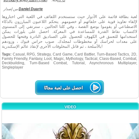
RPG
فئة:
العاب الاستراتيجية والمحاكاة
Daniel Duarte
من إصدار
لعبة بطاقة قائمة على الأدوار حيث ستستخدم اللفائف في اللعبة التي اختاروها
لإلقاء تعاويذ قوية على حلفائهم أو خصومهم. يتحكم اللاعبون المبارزون بالذكاء
الاصطناعي أو يقوموا بوضع القصة ، وفي كلتا الحالتين ، سترتقي إلى المستوى
لاكتساب نقاط القدرة للمساعدة في المعركة. احصل على بلورات يمكن
استخدامها للتعمق في الكهوف للحصول على الصناديق النادرة وفتحها للحصول
على معدات لحراسك أو مخطوطات لمجلدك. صوب حراس قبوك ، وزودهم
بالأسلحة ، ثم قاتل المخلوقات الأخرى لإنقاذ عالم الإسكندرية!
Tags:
Casual, RPG, Strategy, Card Game, Card Battler, Turn-Based Tactics, 2D,
Family Friendly, Fantasy, Loot, Magic, Mythology, Tactical, Class-Based, Combat,
Deckbuilding, Turn-Based Combat, Tutorial, Asynchronous Multiplayer,
Singleplayer
احصل على لعبة مجانًا
VIDEO