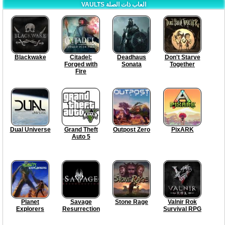
VAULTS العاب ذات الصلة
Blackwake
Citadel:
Deadhaus
Don't Starve
Forged with
Sonata
Together
Fire
Dual Universe
Grand Theft
Outpost Zero
PixARK
Auto 5
Planet
Savage
Stone Rage
Valnir Rok
Explorers
Resurrection
Survival RPG