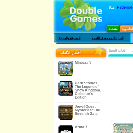
Redemptio
مثال:
الحاسوب
متعددة
العاب اللوح وورق اللعب
السرعة والحركة
←
العاب العطل
أفضل الألعاب
Minecraft
Dark Strokes:
The Legend of
Snow Kingdom.
Collector's
Edition
Jewel Quest
Mysteries: The
Seventh Gate
Arma 3