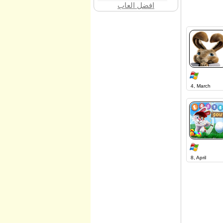
افضل العاب
4, March
8, April