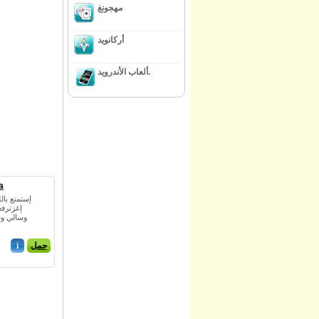
مهجونغ
أركانويد
ألعاب الأندرويد.
a
إستمتع بال
إغزترفغ
وسالي وس
حمل
i