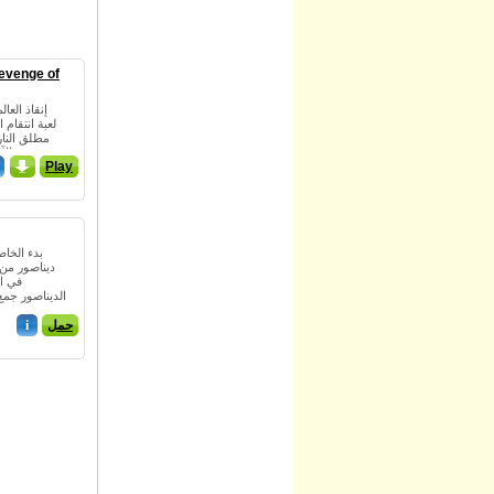
evenge of
إنقاذ العا
مطلق النار
الآن وهم في طريقهم لغزو في ا...
_
Play
بدء الخا
ديناصور من 
في ال
الديناصور جمع
حمل
i