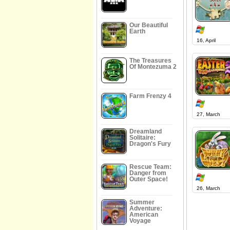
Our Beautiful
Earth
16, April
The Treasures
Of Montezuma 2
Farm Frenzy 4
27, March
Dreamland
Solitaire:
Dragon's Fury
Rescue Team:
Danger from
Outer Space!
26, March
Summer
Adventure:
American
Voyage