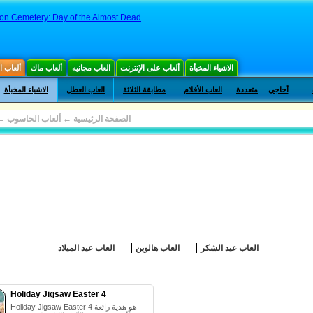
n Cemetery: Day of the Almost Dead
الاشياء المخبأة
ألعاب على الإنترنت
العاب مجانيه
ألعاب ماك
ألعاب 
أحاجي
متعددة
العاب الأفلام
مطابقة الثلاثة
العاب العطل
الاشياء المخبأة
الصفحة الرئيسية
←
ألعاب الحاسوب
←
العاب عيد الشكر
العاب هالوين
العاب عيد الميلاد
Holiday Jigsaw Easter 4
Holiday Jigsaw Easter 4 هو هدية رائعة