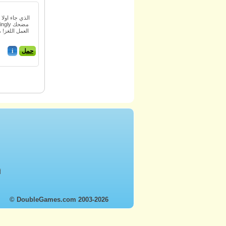
الذي جاء اولا
العمل اللغز! 
حمل
i
أ
© DoubleGames.com 2003-2026