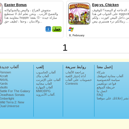
Easter Bonus
Egg vs. Chicken
 ، الدجاجه او البيضة؟ للوقوف
منفوش الفراخ ، والبيض والشوكولاته
على الجواب في هذا eggscitingly مضحك
والفصح الأرنب... ونحن نعلم انك لا تستطيع
من داخل البيض 'فورت ، ولكم
مقاومه هذا hoppin 'مباراة جيدة - 3! بقعة
زملائكم درء هستيري بيض ...
والادمان ، وحقا ، لطيف حق...
حمل
i
8, February
1
إعمل معنا
روابط سريعة
إلعب
ألعاب جديدة
شركاء
مراجعة الألعاب
ألعاب الحاسوب
Renown
ألعاب مجانية لموقعك
أداة إجتياز اللعبة
ألعاب ماك
Xcraft
سياسة الخصوصية
خصومات على ألعاب
ألعاب على الإنترنت
ANVIL
قواعد دوبلغيمز
Contests
العاب مجانيه
Kards
خريطة الموقع
ألعاب المهارة
Vaults
اتصل بنا
MMORPG
Battle For The Galaxy
ألعاب الأندرويد.
Deadhaus Sonata
FAQ
نشر إعلاناتك على موقعنا
Emberlight
Wild Terra 2: New
Lands
Dual Universe