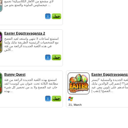
لأي مشجع من الألغاز الكلاسيكية! تجميع
جيجساوس الملونة والتمتع بجو من ...
حمل
i
Easter Eggztravaganza 2
استمتع لساعات لا تنتهي واستعد لعيد الفصح
مع الشخصيات الرئيسية الظريفة مايك وإيما
في هذه اللعبة الجديدة الرائعة من فئة
الأش...
حمل
i
Bunny Quest
Easter Eggztravaganz
لعبة الجديدة والمسلية "ايستر
استمتع بهذه اللعبة الجديدة الرائعة من فئة
نزا"! إنضم إلى الوالدين مايك
مطابقة الثلاثة تحت عنوان بني كوست! لقد
اعدهم على تلوين بيض عيد
حان عيد الفصح ولا بد من تحضير كل شيء
الفصح! إذهب إ...
بهذه...
حمل
i
21, March