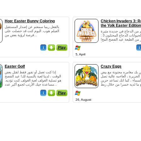
Hop: Easter Bunny Coloring
Chicken Invaders 3: R
the Yolk Easter Edition
بالفعل ربما سمعتم عن إصدار المستقبل
الفيلم هوب. اليوم كنت قد حصلت على
لم من الدجاج في جديدة مثيرة
فرصة لرؤية بعض من...
لعبة انتقام الحيوانات الدجاج المحتلون 3 :
 من الطبعة عيد الفصح المح!
i
_
Play
i
5, April
Easter Golf
Crazy Eggs
ص بك مغامره مجنونة مع بيض
إذا كنت تعمل أو نفور فقط لقتل بعض
الجزيرة ، العاءمه عالية تصل
الوقت ، لدينا لعبة بالنسبة لك! عيد الفصح
سماء ، كما انك تساعد حزين
هو تسلية الغولف لعبة الغولف كنت تؤديه.
 ما لديه خسر! من خلال ربط
مساعدة جيك الأرنب لجمع أكبر عدد...
اث...
i
_
Play
26, August