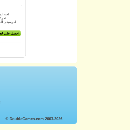
لعبة ال
تحركه
لموسيقى المي
احصل على لعب
أ
© DoubleGames.com 2003-2026