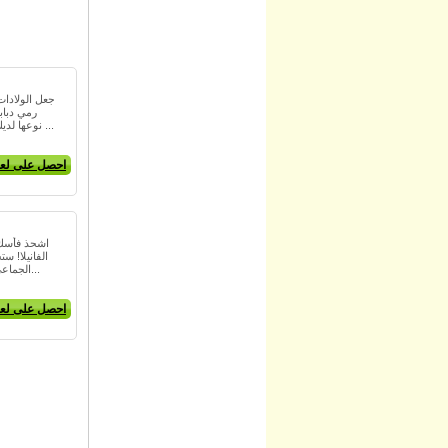
جعل الولادات
رمي دبا
نوعها لديك لتقاتل في هذا المزيج؟ هذه ...
احصل على لعب
اشحذ فأسك 
الفانيلا! س
الجماعي لديك لأن الطبيعة متحدة ف...
احصل على لعب