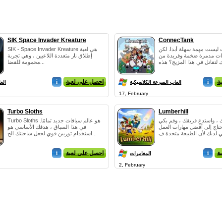
SIK Space Invader Kreature
ConnecTank
 ليست مهمة سهلة أبدا. لكن
SIK - Space Invader Kreature هي لعبة
بات مدمرة ضخمة وفريدة من
إطلاق نار متعددة اللاعبين ، وهي تجربة
محمومة للقضا...
ة
i
احصل على لعبة
i
العاب السرعة الكلاسيكية
الع
17, February
Turbo Sloths
Lumberhill
، واستدعِ فريقك ، وقم بكي
Turbo Sloths هو عالم سباقات جديد تمامًا.
تحتاج إلى أفضل مهارات العمل
في هذا السباق ، هدفك الأساسي هو
استخدام توربين قوي لجعل شاحنتك الخ...
ة
i
احصل على لعبة
i
المغامرات
2, February