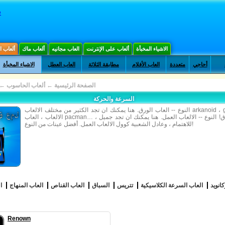
e
الاشياء المخبأة
ألعاب على الإنترنت
العاب مجانيه
ألعاب ماك
ألعاب 
أحاجي
متعددة
العاب الأفلام
مطابقة الثلاثة
العاب العطل
الاشياء المخبأة
الصفحة الرئيسية
←
ألعاب الحاسوب
←
السرعة والحركة
النوع -- العاب الورق. هنا يمكنك ان تجد الكثير من مختلف الالعاب arkanoid ، galagas ، منهاج
الالعاب ، العاب pacman… الممرات لأي مذاق! النوع -- الالعاب العمل. هنا يمكنك ان تجد جميل ،
للاهتمام ، وعادل الشعبية كوول الالعاب العمل. أفضل عينات من النوع!
كانويد
العاب السرعة الكلاسيكية
تتريس
السباق
العاب القناص
العاب المنهاج
ا
Renown