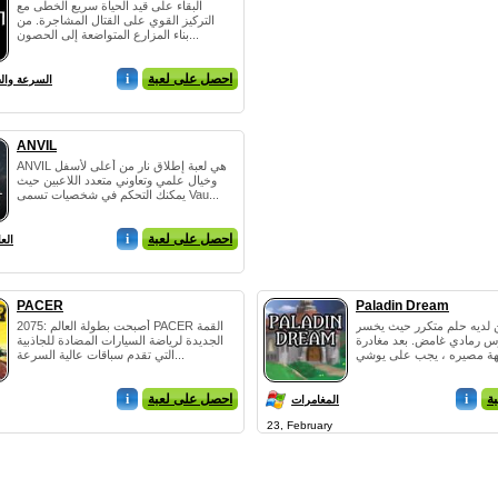
البقاء على قيد الحياة سريع الخطى مع
التركيز القوي على القتال المشاجرة. من
بناء المزارع المتواضعة إلى الحصون...
احصل على لعبة
i
السرعة وال
ANVIL
ANVIL هي لعبة إطلاق نار من أعلى لأسفل
وخيال علمي وتعاوني متعدد اللاعبين حيث
يمكنك التحكم في شخصيات تسمى Vau...
احصل على لعبة
i
الع
PACER
Paladin Dream
ين لديه حلم متكرر حيث يخسر
2075: أصبحت بطولة العالم PACER القمة
رس رمادي غامض. بعد مغادرة
الجديدة لرياضة السيارات المضادة للجاذبية
التي تقدم سباقات عالية السرعة...
ة
i
احصل على لعبة
i
المغامرات
23, February