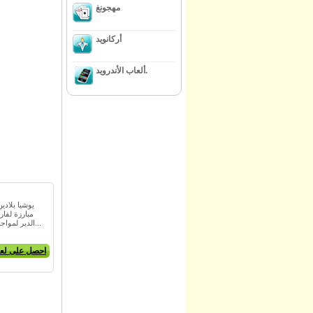
مهجونغ
أركانويد
ألعاب الأندرويد.
يوشيا بلاد
مبارزة لفا
الدير لمواجهة مصيره ، يجب على يوشي...
احصل على لعب