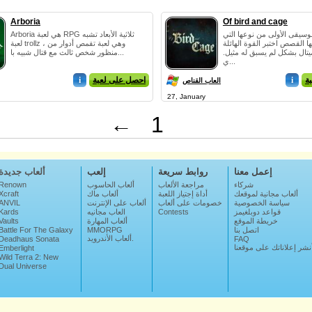
Arboria
Of bird and cage
موسيقى الأولى من نوعها التي
Arboria هي لعبة RPG ثلاثية الأبعاد تشبه
ا القصص اختبر القوة الهائلة
لعبة trollz ، وهي لعبة تقمص أدوار من
تال بشكل لم يسبق له مثيل.
منظور شخص ثالث مع قتال شبيه با...
ي...
ة
i
احصل على لعبة
i
العاب القناص
27, January
←
1
إعمل معنا
روابط سريعة
إلعب
ألعاب جديدة
شركاء
مراجعة الألعاب
ألعاب الحاسوب
Renown
ألعاب مجانية لموقعك
أداة إجتياز اللعبة
ألعاب ماك
Xcraft
سياسة الخصوصية
خصومات على ألعاب
ألعاب على الإنترنت
ANVIL
قواعد دوبلغيمز
Contests
العاب مجانيه
Kards
خريطة الموقع
ألعاب المهارة
Vaults
اتصل بنا
MMORPG
Battle For The Galaxy
ألعاب الأندرويد.
Deadhaus Sonata
FAQ
نشر إعلاناتك على موقعنا
Emberlight
Wild Terra 2: New
Lands
Dual Universe