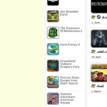
Our Beautiful
Earth
حركة
1, June
The Treasures
Of Montezuma 2
Farm Frenzy 4
اب القناص
19, April
Dreamland
Solitaire:
Dragon's Fury
Rescue Team:
Danger from
Outer Space!
السباق
1, March
Summer
Adventure:
American
Voyage