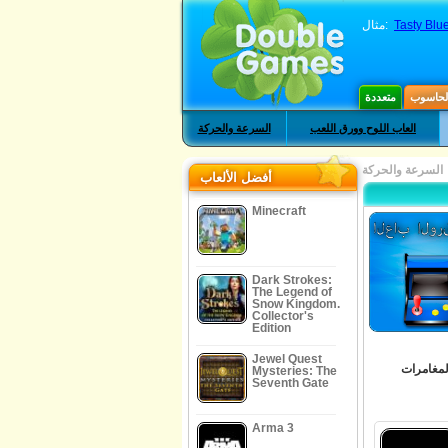
Tasty Blu
مثال:
الحاسوب
متعددة
العاب اللوح وورق اللعب
السرعة والحركة
السرعة والحركة
أفضل الألعاب
Minecraft
Dark Strokes:
The Legend of
Snow Kingdom.
Collector's
Edition
Jewel Quest
لمغامرات
Mysteries: The
Seventh Gate
Arma 3