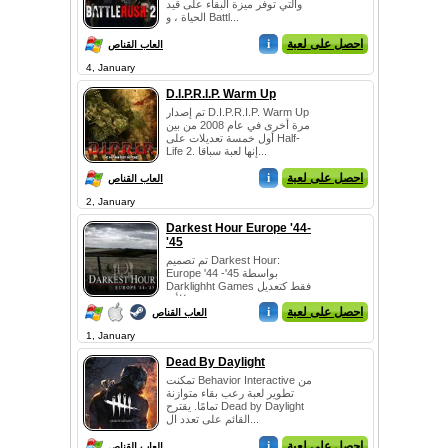
والتي توفر ميزة البقاء على قيد
الحياة ، و Battl...
احصل على لعبة
i
العاب القناص
4, January
D.I.P.R.I.P. Warm Up
تم إصدار D.I.P.R.I.P. Warm Up
مرة أخرى في عام 2008 من بين
أول خمسة تعديلات على Half-
Life 2. إنها لعبة سباقا...
احصل على لعبة
i
العاب القناص
2, January
Darkest Hour Europe '44-
'45
تم تصميم Darkest Hour:
Europe '44 -'45 بواسطة
Darklighht Games فقط كتعديل
للأور...
احصل على لعبة
i
العاب القناص
1, January
Dead By Daylight
تمكنت Behavior Interactive من
تطوير لعبة رعب بقاء متوازنة
تمامًا. يقترح Dead by Daylight
القائم على تعدد ال...
احصل على لعبة
i
العاب القناص