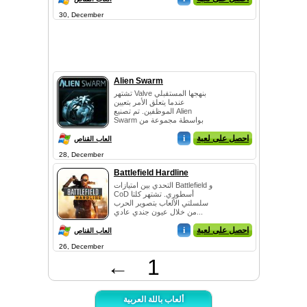
30, December
Alien Swarm
تشتهر Valve بنهجها المستقبلي
عندما يتعلق الأمر بتعيين
الموظفين. تم تصنيع Alien
Swarm بواسطة مجموعة من
مطوري...
احصل على لعبة
i
العاب القناص
28, December
Battlefield Hardline
التحدي بين امتيازات Battlefield و
CoD أسطوري. تشتهر كلتا
سلسلتي الألعاب بتصوير الحرب
من خلال عيون جندي عادي...
احصل على لعبة
i
العاب القناص
26, December
←
1
ألعاب باللة العربية