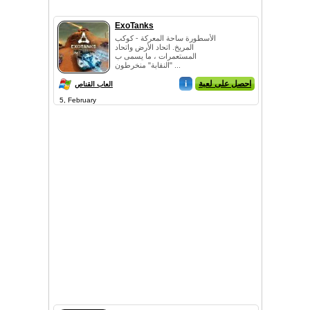
ExoTanks
الأسطورة ساحة المعركة - كوكب
المريخ. اتحاد الأرض واتحاد
المستعمرات ، ما يسمى ب
"النقابة" منخرطون ...
احصل على لعبة
i
العاب القناص
5, February