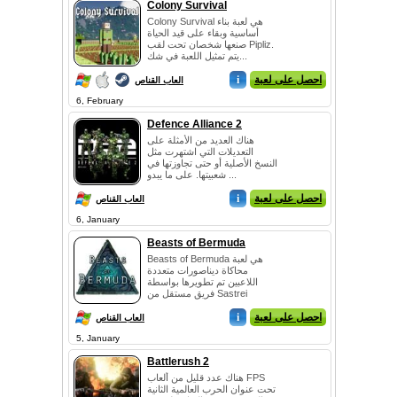
Colony Survival
Colony Survival هي لعبة بناء
أساسية وبقاء على قيد الحياة
صنعها شخصان تحت لقب Pipliz.
يتم تمثيل اللعبة في شك...
احصل على لعبة
i
العاب القناص
6, February
Defence Alliance 2
هناك العديد من الأمثلة على
التعديلات التي اشتهرت مثل
النسخ الأصلية أو حتى تجاوزتها في
شعبيتها. على ما يبدو ...
احصل على لعبة
i
العاب القناص
6, January
Beasts of Bermuda
Beasts of Bermuda هي لعبة
محاكاة ديناصورات متعددة
اللاعبين تم تطويرها بواسطة
فريق مستقل من Sastrei
Studios....
احصل على لعبة
i
العاب القناص
5, January
Battlerush 2
هناك عدد قليل من ألعاب FPS
تحت عنوان الحرب العالمية الثانية