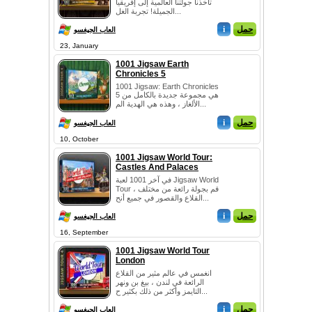
تأخذنا جولتنا العالمية إلى إفريقيا
الجميلة! تجربة الغل...
حمل
i
العاب الجيغسو
23, January
1001 Jigsaw Earth
Chronicles 5
1001 Jigsaw: Earth Chronicles
5 هي مجموعة جديدة بالكامل من
الألغاز ، وهذه هي الهدية الم...
حمل
i
العاب الجيغسو
10, October
1001 Jigsaw World Tour:
Castles And Palaces
في آخر 1001 لعبة Jigsaw World
Tour ، قم بجولة رائعة من مختلف
القلاع والقصور في جميع أنح...
حمل
i
العاب الجيغسو
16, September
1001 Jigsaw World Tour
London
انغمس في عالم مثير من القلاع
الرائعة في لندن ، بيغ بن ونهر
التايمز وأكثر من ذلك بكثير ح...
حمل
i
العاب الجيغسو