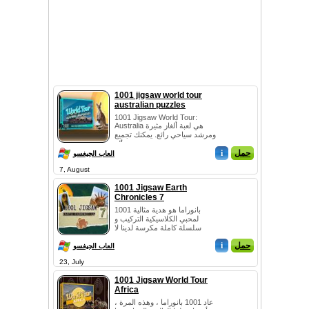
1001 jigsaw world tour
australian puzzles
1001 Jigsaw World Tour:
Australia هي لعبة ألغاز مثيرة
ومرشد سياحي رائع. يمكنك تجميع
ألغ...
حمل
i
العاب الجيغسو
7, August
1001 Jigsaw Earth
Chronicles 7
1001 بانوراما هو هدية مثالية
لمحبي الكلاسيكية التركيب و
سلسلة كاملة مكرسة لدينا لا
يصدق...
حمل
i
العاب الجيغسو
23, July
1001 Jigsaw World Tour
Africa
عاد 1001 بانوراما ، وهذه المرة ،