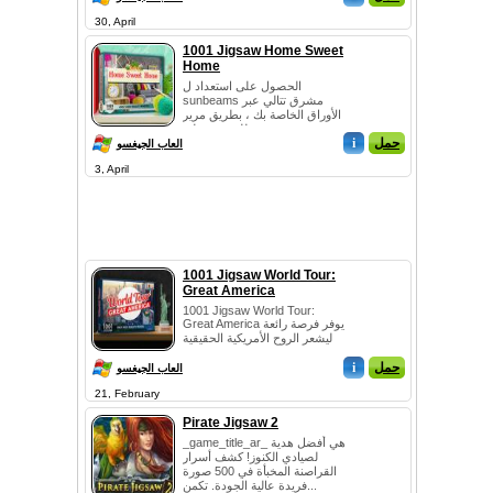
30, April
1001 Jigsaw Home Sweet
Home
الحصول على استعداد ل
sunbeams مشرق تتالي عبر
الأوراق الخاصة بك ، بطريق مرير
للقدمين على...
حمل
i
العاب الجيغسو
3, April
1001 Jigsaw World Tour:
Great America
1001 Jigsaw World Tour:
Great America يوفر فرصة رائعة
ليشعر الروح الأمريكية الحقيقية
من...
حمل
i
العاب الجيغسو
21, February
Pirate Jigsaw 2
_game_title_ar_ هي أفضل هدية
لصيادي الكنوز! كشف أسرار
القراصنة المخبأة في 500 صورة
فريدة عالية الجودة. تكمن...