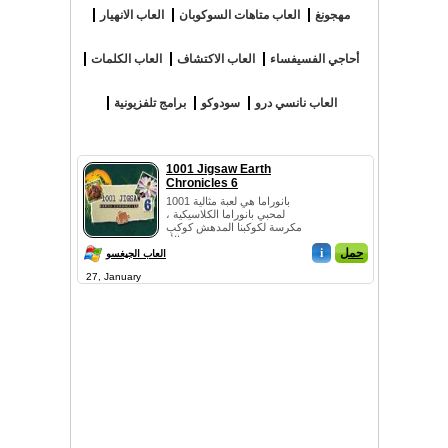
مهجونغ
العاب متاهات السوكوبان
العاب الانهيار
أحاجي الفسيفساء
العاب الاكتشاف
العاب الكلمات
العاب نانسي درو
سودوكو
برامج تلفزيونية
1001 Jigsaw Earth
Chronicles 6
1001 بانوراما هي لعبة مثالية
لمحبي بانوراما الكلاسيكية ،
مكرسة لكوكبنا المدهش كوكب
الأر...
حمل
i
العاب الجيغسو
27, January