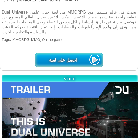
RPG
فئة:
متعددة
العاب الاستراتيجية والمحاكاة
Dual Universe هي لعبة خيال علمي MMORPG تحدث في عالم مستمر من
قطعة واحدة يتقاسمها جميع اللاعبين. يمكن للاعبين تعديل العالم المصنوع من
فوكسل بحرية عن طريق إنشاء الهياكل وسفن الفضاء وحتى المحطات المدارية ،
مما يؤدي إلى ولادة الإمبراطوريات والحضارات. إنه يتميز باقتصاد يحركه اللاعب
والسياسة والتجارة والحرب.
Tags:
MMORPG, MMO, Online game
احصل على لعبة
VIDEO