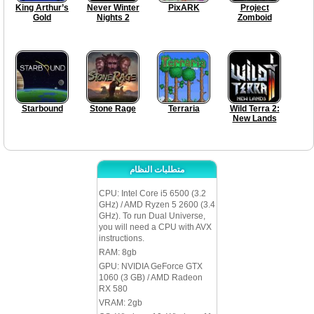
King Arthur’s
Never Winter
PixARK
Project
Gold
Nights 2
Zomboid
Starbound
Stone Rage
Terraria
Wild Terra 2:
New Lands
متطلبات النظام
CPU: Intel Core i5 6500 (3.2
GHz) / AMD Ryzen 5 2600 (3.4
GHz). To run Dual Universe,
you will need a CPU with AVX
instructions.
RAM: 8gb
GPU: NVIDIA GeForce GTX
1060 (3 GB) / AMD Radeon
RX 580
VRAM: 2gb