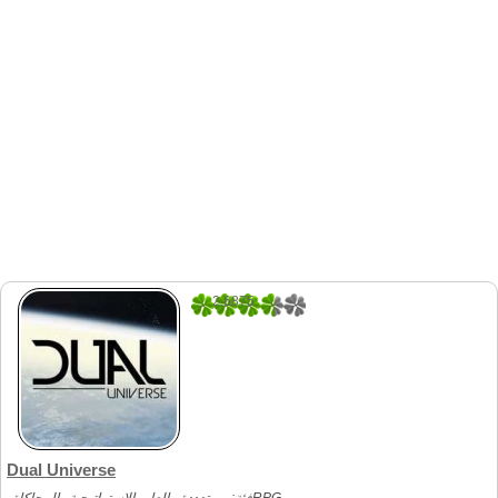
2.6875
32
Dual Universe