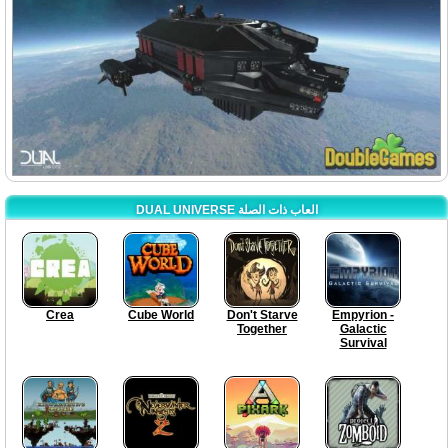
DUAL UNIVERSE العاب ذات الصلة
Crea
Cube World
Don't Starve
Empyrion -
Together
Galactic
Survival