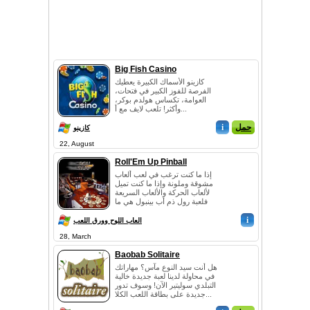
Big Fish Casino
كازينو الأسماك الكبيرة يعطيك
الفرصة للفوز الكبير في فتحات،
العوامة، تكساس هولدم بوكر،
وأكثر! تلعب لايف مع أ...
حمل
i
كازينو
22, August
Roll'Em Up Pinball
إذا ما كنت ترغب في لعب ألعاب
مشوقة وملونة وإذا ما كنت تميل
لألعاب الحركة والألعاب السريعة
فلعبة رول ذم أب بينبول هي ما
ينت...
i
العاب اللوح وورق اللعب
28, March
Baobab Solitaire
هل أنت سيد النوع مآس؟ مهاراتك
في محاولة لدينا لعبة جديدة خالية
التبلدي سوليتير الآن! وسوف تدور
جديدة على بطاقة اللعب الكلا...