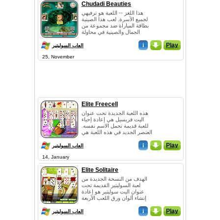
Chudadi Beauties
هذا اللغز -- اللعبة هو ترفيهي
لجميع الأسرة. لعب هذا الصينية
بطاقة المباراة ضد مجموعة من
الجمال والصينية في محاولة
للفوز! اللعبة عروض الإعدادات
Play
_
i
ال...
العاب السوليتير
25, November
Elite Freecell
هذه اللعبة الجديدة تحت عنوان
اليت فريسيل هي إعادة إحياء
للعبة قديمة تحمل الاسم نفسه.
العنصر الجديد في هذه اللعبة هي
عناصر ...
i
_
Play
العاب السوليتير
14, January
Elite Solitaire
الهدف من النسخة الجديدة من
لعبة السوليتير القديمة تحت
عنوان اليت سوليتير هو إعادة
إنشاء ألوان ورق اللعب الأربعة
بالترتيب ا...
i
_
Play
العاب السوليتير