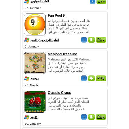
حمل
i
العاب السوليتير
27, October
Fun Pool 9
هل أنت مجنون على البلياردو؟ ثم
جرب يدك في هذا البلياردو أفضل
محاكاة تسمى أون لاين 9 بليارد!
أنت مجرد مبتدئ؟ ناهيك عن انها
فرصة كبيرة لصقل المهارا...
i
_
Play
العاب اللوح وورق اللعب
6, January
Mahjong Treasure
Mahjong الكنز هو اللغز Mahjong
خفية مع بعض الابتكارات. خلق
معيار مباراة مثالية أو عند حفر
البلاط من خلال الوصول الى
الكنز. مسدس الشكل والبلاط
Play
_
i
وضم...
مهجونغ
27, March
Classic Craps
مصممي هذه اللعبة ادعوكم الى
المكان الذي كنت تظن ان الحرية
والسعاده. ومن بالقرب من
الجدول الكلاسيكيه الفضلات.
موضوع الفضلات هو التنبؤ بنتيجه
Play
_
i
أ لفة...
كازينو
30, January