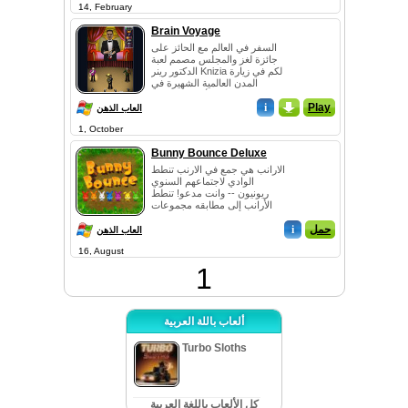
14, February
Brain Voyage
السفر في العالم مع الحائز على
جائزة لغز والمجلس مصمم لعبة
الدكتور رينر Knizia لكم في زيارة
المدن العالمية الشهيرة في
محاولة لحل الألغاز بارعة. وه...
i
_
Play
العاب الذهن
1, October
Bunny Bounce Deluxe
الارانب هي جمع في الارنب تنطط
الوادي لاجتماعهم السنوي
ريونيون -- وانت مدعو! تنطط
الأرانب إلى مطابقه مجموعات
من ثلاثة او اكثر لجعلها سعيدة.
حمل
i
سباق م...
العاب الذهن
16, August
1
ألعاب باللة العربية
Turbo Sloths
كل الألعاب باللغة العربية