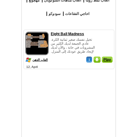
العاب نمط زوما
العاب متاهات السوكوبان
مهجونغ
احاجي الفقاعات
سودوكو
Eight Ball Madness
تخيل نفسك صغير ثمانية الكرة.
عادي الجمعة لديك الكثير من
المشروبات في حانة ، والآن لديك
لإيجاد طريق عودتك إلى المنزل.
انها مهمة صعبة! إذا كنت لفة ...
i
_
Play
العاب الذهن
12, April