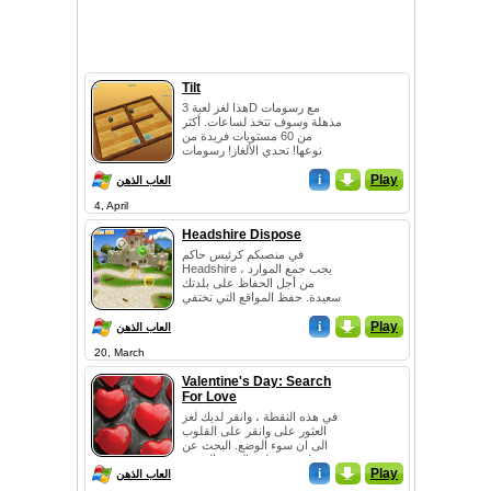
Tilt
هذا لغز لعبة 3D مع رسومات
مذهلة وسوف تتخذ لساعات. أكثر
من 60 مستويات فريدة من
نوعها! تحدي الألغاز! رسومات
مذهلة! محاكمة عادلة وكنت لا
Play
_
i
تستطيع التو...
العاب الذهن
4, April
Headshire Dispose
في منصبكم كرئيس حاكم
Headshire ، يجب جمع الموارد
من أجل الحفاظ على بلدتك
سعيدة. حفظ المواقع التي تختفي
من البنود في هذا لغز لعبة. جر
Play
_
i
البنود في أس...
العاب الذهن
20, March
Valentine's Day: Search
For Love
في هذه النقطة ، وانقر لديك لغز
العثور على وانقر على القلوب
الى ان سوء الوضع. البحث عن
قلوب مختلفة الحجم التي تم
i
_
Play
انتقل للموقف. استخدام الفأرة
العاب الذهن
للنق...