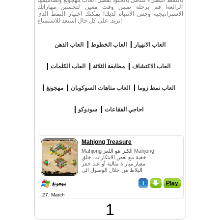
بالنمط البطيء للتأمل بالخلود بفضل العاب مهجونغ وتصاميمها
الرائعة! قم برحلة ضمن وقت معين لتحسين مهاراتك
الاستراتيجية وحس الانتباه لديك! يمكنك اختيار النمط الذي
تريد. على كل حال استعد للاستمتاع!
العاب الانهيار
العاب الخطوط
العاب الذهن
العاب الاكتشاف
مطابقة الثلاثة
العاب الكلمات
العاب نمط زوما
العاب متاهات السوكوبان
مهجونغ
احاجي الفقاعات
سودوكو
Mahjong Treasure
Mahjong الكنز هو اللغز Mahjong
خفية مع بعض الابتكارات. خلق
معيار مباراة مثالية أو عند حفر
البلاط من خلال الوصول الى
الكنز. مسدس الشكل والبلاط
Play
_
i
وضم...
مهجونغ
27, March
1