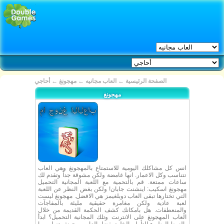
الصفحة الرئيسية
←
العاب مجانيه
←
مهجونغ
←
أحاجي
مهجونغ
انس كل مشاكلك اليومية للاستمتاع بالمهجونغ وهي العاب
تتناسب وكل الاعمار. انها غامضة ولكن مشوقة جداُ وتقدم لك
ساعات ممتعة. قم بالتحمية مع اللعبة المجانية التحميل
مهجونغ اسكيب: اينشنت جابان! ولكن بغض النظر عن اللعبة
التي تختارها تبقى العاب دوبلغيمز هي الافضل. مهجونغ ليست
لعبة عادية ولكن مغامرة حقيقية مليئة بالمفاجآت
والمنعطفات. هل بامكانك كشف الحكمة القديمة من خلال
العاب المهجونغ على الانترنت وتلك المجانية التحميل؟ ابدأ