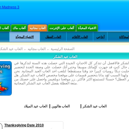
 Madness 3
الاشياء المخبأة
ألعاب على الإنترنت
العاب مجانيه
ألعاب ماك
ألعاب 
لمحاكاة
أحاجي
العاب الأفلام
العاب العطل
الاشياء المخبأة
الصفحة الرئيسية
←
العاب مجانيه
←
العاب عيد الشكر
العاب عيد الشكر
لشكر فالافضل أن تتذكر كل الاحداث الجيدة التي حصلت هذه السنة لتذكرها في
 حال كنت قد جهزت كلماتك مسبقاُ وحتى أنك حصلت على وصفة الجدة لتحضير
بت ديكاُ رومياث كبيراُ خذ وقتاُ مستقطعاُ لتلعب احد العاب العيد المجانية. نحن
ئماُ ولهذا السبب لقد بدانا بتحضير قسماث على موقعنا مخصص لالعاب عيد الشكر. هل
 العطل؟ حسناُ! لتستمتع اكثر فأكثر...زر موقعنا دوبلغيمز واحصل على حصتك من
متعة العطلة بفضل العاب عيد الشكر المجانية.
العاب عيد الشكر
العاب هالوين
العاب عيد الميلاد
Thanksgiving Date 2010