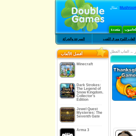
Mushroom
مثال:
الحاسوب
متعددة
العاب اللوح وورق اللعب
السرعة والحركة
←
العاب العطل
أفضل الألعاب
Minecraft
Dark Strokes:
The Legend of
Snow Kingdom.
Collector's
Edition
Jewel Quest
Mysteries: The
Seventh Gate
Arma 3