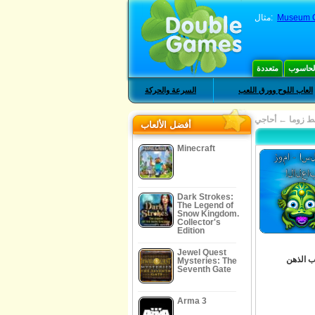
Museum C
مثال:
الحاسوب
متعددة
العاب اللوح وورق اللعب
السرعة والحركة
ط زوما
←
أحاجي
أفضل الألعاب
Minecraft
Dark Strokes:
The Legend of
Snow Kingdom.
Collector's
Edition
Jewel Quest
ب الذهن
Mysteries: The
Seventh Gate
Arma 3