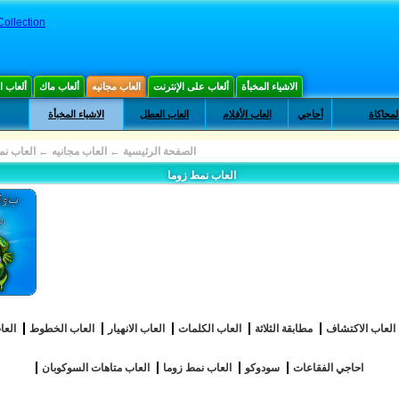
ollection
الاشياء المخبأة
ألعاب على الإنترنت
العاب مجانيه
ألعاب ماك
ألعاب 
لمحاكاة
أحاجي
العاب الأفلام
العاب العطل
الاشياء المخبأة
الصفحة الرئيسية
←
العاب مجانيه
←
العاب نم
العاب نمط زوما
العاب الاكتشاف
مطابقة الثلاثة
العاب الكلمات
العاب الانهيار
العاب الخطوط
العا
احاجي الفقاعات
سودوكو
العاب نمط زوما
العاب متاهات السوكوبان