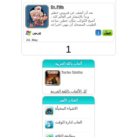
Dr. Pills
بعد أن كشف عن فيروس خطير
وبدأ بالإنتشار في العالم كله ،
أصبح الكوكب مكان خطير. ساعد
الطبيب المضحك أن ينهي اختراعه
العظيم ف...
حمل
i
تتريس
24, May
1
ألعاب باللة العربية
Turbo Sloths
كل الألعاب باللغة العربية
الفئات الأهم
الاشياء المخبأة
العاب ادارة الوقت
مطابقة الثلاثة