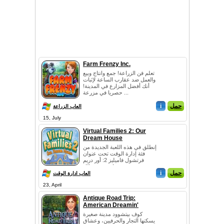
Farm Frenzy Inc.
تعلم فن الزراعة! جمع وانتاج وبيع
والعمل ضد عقارب الساعة لإثبات
أنك أفضل المزارع في المدينة!
حصريا في مزرعة ...
حمل
i
العاب الزراعة
15, July
Virtual Families 2: Our
Dream House
إنطلق في هذه اللعبة الجديدة من
فئة إدارة الوقت تحت عنوان
فرتشول فاميليز 2: أور دريم
هاوس. هذه الل...
حمل
i
العاب ادارة الوقت
23, April
Antique Road Trip:
American Dreamin'
كوف بيتشوود مدينة صغيرة
يسكنها التجار والحرفيين، وعشاق