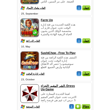
العتيقة. على مر السنين، الناس
فق...
حمل
i
العاب ملوك الأموال
25, September
Farm Up
هذه اللعبة الجديدة من فئة إدارة
الوقت تحت عنوان فارم أب
مخصصة لأولئك الذين يحبون
الحياة الريفية الهادئة والمثيرة
للتحدي في...
حمل
i
العاب الزراعة
10, May
SushiChop - Free To Play
اكتشف هذه اللعبة الرائعة من فئة
إدارة الوقت تحت عنوان
سوشيشوب! حضر ألذ الأطباق
اليابانية وأرض الجميع. اقطع
الأسماك وقم بذل...
حمل
i
العاب ادارة الوقت
23, October
الشر المقيم :الجزاء. Dress
Up Game
لعبتنا الجديدة الممتازة على
الانترنت تحت عنوان الشر المقيم
5. درس اب غيم هي فرصة رائعة
لمقابلة إح...
i
_
Play
العاب الموضة