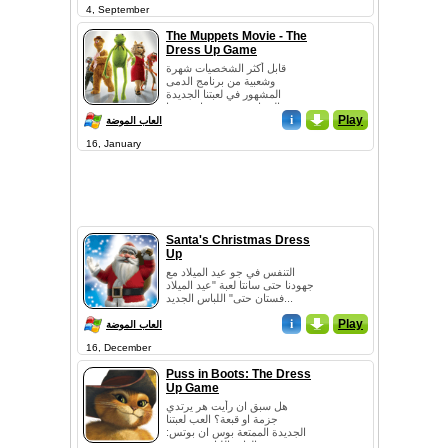
4, September
The Muppets Movie - The
Dress Up Game
قابل أكثر الشخصيات شهرة
وشعبية من برنامج الدمى
المشهور في لعبتنا الجديدة
المجانية تحت عنوان ذي با...
i
_
Play
العاب الموضة
16, January
Santa's Christmas Dress
Up
التنفس في جو عيد الميلاد مع
جهودنا حتى سانتا لعبة "عيد الميلاد
فستان حتى" اللباس الجديد...
i
_
Play
العاب الموضة
16, December
Puss in Boots: The Dress
Up Game
هل سبق ان رأيت هر يرتدي
جزمة او قبعة؟ العب لعبتنا
الجديدة الممتعة بوس ان بوتس:
العاب اللباس وسترى...