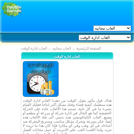
الصفحة الرئيسية
←
العاب مجانيه
←
العاب ادارة الوقت
العاب ادارة الوقت
هناك قول مأثور يقول: الوقت من ذهب! العاب ادارة الوقت
هذه ستعلمك كيفية قضاء وقتك بشكل أكثر انتاجاً فعليك القيام
بشيء ما في كل ثانية. تستند هذا الالعاب عادة على الحركة
الحقيقية كما هو الحال في ادارة شركة أو مزرعة أو مطعم أو
مصنع. العاب التاماغوتشي هذه تنتمي الى فئة الالعاب هذه
أيضاً. فكر بسرعة وتحرك بشكل مناسب وستربح المعركة ضد
أعداءك في أي وقت وفي أي مكان! فإذا كان هذا ما تريده لا
تتردد وابدا اللعب! العب على الانترنت أو حمل مجاناث أفضل