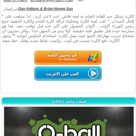
فئة:
العاب الاستراتيجية والمحاكاة
الالعاب الرياضية
Dan Adijans & Brian Neong San
من إصدار
* الكرة بشكل جيد للغاية القيام به لعبة فلاش. انت لاعب كرة ، لذا سيلعب على
إقبال الميدان. * لعب لعبة الكرة ومحاولة لركلة لكرة القدم والكرة الذهبية جمع
رئيس الوزراء أكواب ، أكواب الحصول على أكبر عدد قبل توقيت تنفد. هذا هو
ممارسة جيدة قبل تطبيق لعبة حقيقية. أولا يبدو من السهل جدا ، ولكن سترون أن
ستحتاج تدريب مهاراتك التنبؤ حيث تصل الكرة. استخدام الماوس لتوجيه ** وحول
الكرة. دفع الكرة تسببت في كوب ، وكسب نقاط تمديد وقتك. حظ سعيد!
قم بتحميل اللعبة
for Windows
العب على الانترنت
Q-BALL لقطات شاشة