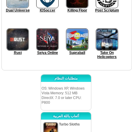
Dual Universe
IOSoccer
Killing Floor
Post Scriptum
Rust
Seiya Online
Supraball
Take On
Helicopters
متطلبات النظام
OS: Windows XP, Windows
Vista Memory: 512 MB
DirectX: 7.0 or later CPU:
P800
ألعاب باللة العربية
Turbo Sloths