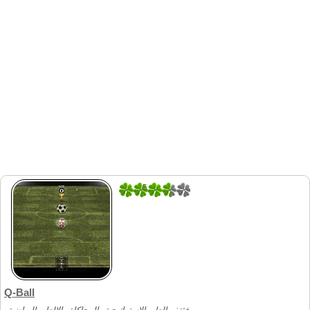
5
3
Q-Ball