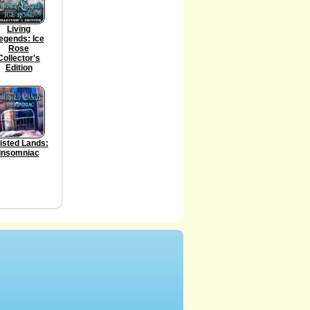
Living
egends: Ice
Rose
Collector's
Edition
isted Lands:
Insomniac