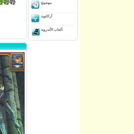
28571429
مهجونغ
أركانويد
ألعاب الأندرويد.