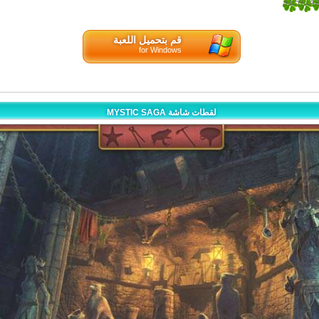
3.85714
7
قم بتحميل اللعبة
for Windows
MYSTIC SAGA لقطات شاشة