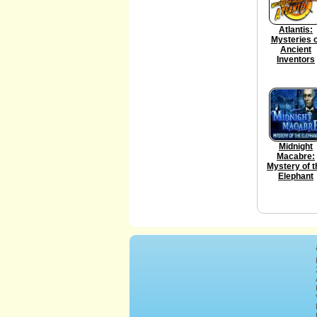
Atlantis:
Mysteries o
Ancient
Inventors
Midnight
Macabre:
Mystery of t
Elephant