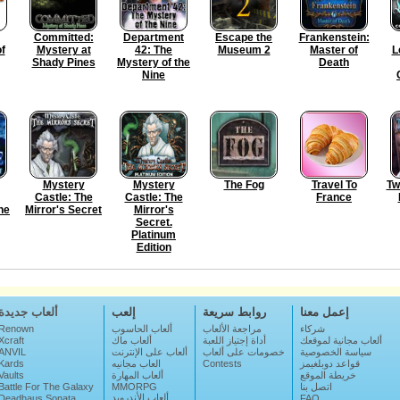
Committed:
Department
Escape the
Frankenstein:
f
Mystery at
42: The
Museum 2
Master of
L
Shady Pines
Mystery of the
Death
Nine
Mystery
Mystery
The Fog
Travel To
Tw
Castle: The
Castle: The
France
he
Mirror's Secret
Mirror's
Secret.
Platinum
Edition
إعمل معنا
روابط سريعة
إلعب
ألعاب جديدة
شركاء
مراجعة الألعاب
ألعاب الحاسوب
Renown
ألعاب مجانية لموقعك
أداة إجتياز اللعبة
ألعاب ماك
Xcraft
سياسة الخصوصية
خصومات على ألعاب
ألعاب على الإنترنت
ANVIL
قواعد دوبلغيمز
Contests
العاب مجانيه
Kards
خريطة الموقع
ألعاب المهارة
Vaults
اتصل بنا
MMORPG
Battle For The Galaxy
ألعاب الأندرويد.
Deadhaus Sonata
FAQ