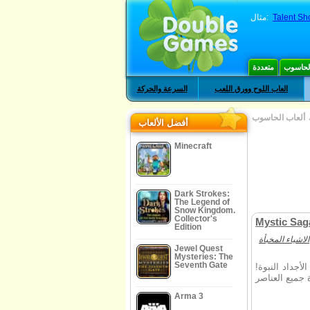
Talent Sh
مثال:
الحاسوب
متعددة
العاب اللوح وورق اللعب
السرعة والحركة
ألعاب الحاسوب
أفضل الألعاب
Minecraft
Dark Strokes:
The Legend of
Snow Kingdom.
Collector's
Mystic Sag
Edition
الاشياء المخبأة
Jewel Quest
Mysteries: The
Seventh Gate
جداد النبوة!
Arma 3