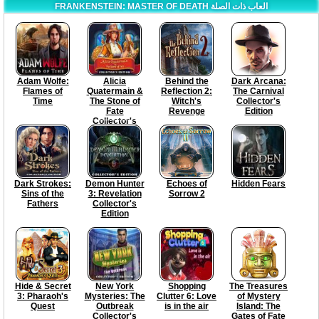
FRANKENSTEIN: MASTER OF DEATH العاب ذات الصلة
Adam Wolfe:
Alicia
Behind the
Dark Arcana:
Flames of
Quatermain &
Reflection 2:
The Carnival
Time
The Stone of
Witch's
Collector's
Fate
Revenge
Edition
Collector's
Edition
Dark Strokes:
Demon Hunter
Echoes of
Hidden Fears
Sins of the
3: Revelation
Sorrow 2
Fathers
Collector's
Edition
Hide & Secret
New York
Shopping
The Treasures
3: Pharaoh's
Mysteries: The
Clutter 6: Love
of Mystery
Quest
Outbreak
is in the air
Island: The
Collector's
Gates of Fate