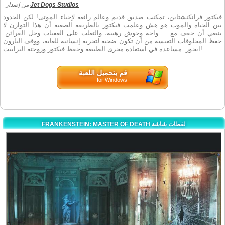
Jet Dogs Studios
من إصدار
فيكتور فرانكنشتاين، تمكنت صديق قديم وعالم رائعة لإحياء الموتى! لكن الحدود
بين الحياة والموت هو هش وعلمت فيكتور بالطريقة الصعبة أن هذا التوازن لا
ينبغي أن خفف مع ... واجه وحوش رهيبة، والتغلب على العقبات وحل القرائن.
حفظ المخلوقات التعيسة من أن تكون ضحية لتجربة إنسانية للغاية، ووقف البارون
ايجور. مساعدة في استعادة مجرى الطبيعة وحفظ فيكتور وزوجته اليزابيث!
قم بتحميل اللعبة
for Windows
FRANKENSTEIN: MASTER OF DEATH لقطات شاشة