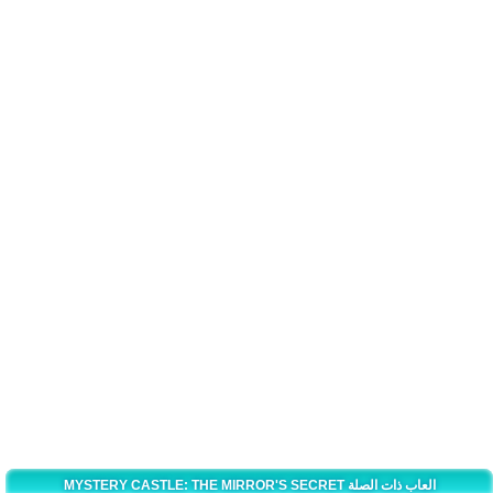
MYSTERY CASTLE: THE MIRROR'S SECRET العاب ذات الصلة