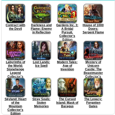
Contract with
Darkness and
Gardens Inc. 3:
House of 1000
the Devil
Flame: Enemy
A Bridal
Doors:
in Reflection
Pursuit.
Serpent Flame
Collector's
Edition
Labyrinths of
Lost Lands:
Modern Tales:
Mystery of
the World:
Ice Spell
Age of
Unicorn
Stonehenge
Invention
Castle: The
Legend
Beastmaster
Collector's
Collector's
Edition
Edition
Skyland: Heart
Stray Souls:
The Cursed
The Legacy:
of the
Stolen
Island: Mask of
Forgotten
Mountain
Memories
Baragus
Gates
Collector's
Edition