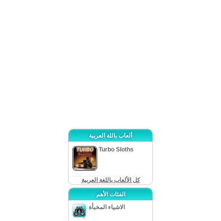
إنكاونترز: ديدوود ” وهي لعبة مليئة بالتحديات والأشياء الجديدة وهذه هي من الألعاب
التي سترغب بلعبها مراراً وتكراراً. القصة مثيرة للإهتمام سوف تتشوق لمعرفة ما
سيحصل لاحقاً ولماذا! إن الألغاز والألعاب الصغيرة هي ثلاثية التطابق أما الألغاز المنطقية
تتناسب مع اللعبة والأجواء! مع كومة مشاهد الأشياء المخبأة نشعر بأن ”غوست إنكاونترز:
ديدوود ” تتبع أسلوب المدرسة القديمة. مع ذلك لن تشعر بالتعب أو بالإرهاق فالمراحل
واضحة جداً. نظام التلميحات متوفر لجميع أنماط اللعبة و يشحن بشكلٍ سريع. من ناحية
الرسومات، فهي جيدة و جميلة جداً! والموسيقى راقية لا تناسب اللعبة كثيراً ولكنها
جيدة! لعبة الأشياء المخبأة هذه ليست مثل غيرها من الألعاب فأغلبية الغزاها بسيطة
وواضحة! سوف تكون هذه اللعبة تجربة جيدة لمحبي هذا النوع من الألعاب!
ألعاب باللة العربية
Turbo Sloths
كل الألعاب باللغة العربية
الفئات الأهم
الاشياء المخبأة