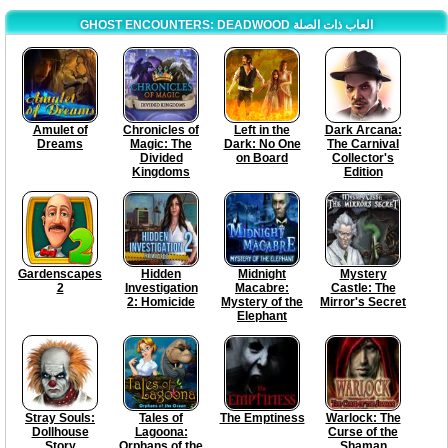
GHOST ENCOUNTERS: DEADWOOD العاب ذات الصلة
Amulet of
Chronicles of
Left in the
Dark Arcana:
Dreams
Magic: The
Dark: No One
The Carnival
Divided
on Board
Collector's
Kingdoms
Edition
Gardenscapes
Hidden
Midnight
Mystery
2
Investigation
Macabre:
Castle: The
2: Homicide
Mystery of the
Mirror's Secret
Elephant
Stray Souls:
Tales of
The Emptiness
Warlock: The
Dollhouse
Lagoona:
Curse of the
Story
Orphans of the
Shaman