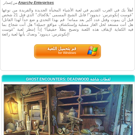
Anarchy Enterprises
من إصدار
أهلاً بك في الغرب القديم في لعبة الأشياء المخبأة الجديدة والفريدة من نوعها
"غوست إنكونترس: ديدوود"! قابل الشبح المسمى "بلاكجاك" الذي قتل 21 شخص
قبل أن يموت وقتل عدد أكبر بعد مماته! قم بهذا التحدي و ضع حداً لهذا القاتل!
هل أنت مستعد لحل الغاز مسلية وإستكشاف مواقع جميلة؟ هل أنت شجاع بما
فيه الكفاية لإيقاف هذه اللعنة وتصبح بطلاً حقيقياً؟ إذاً إنتظر لعبة "غوست
إنكونترس: ديدوود" ونعدك بأنها لعبة رائعة!
قم بتحميل اللعبة
for Windows
GHOST ENCOUNTERS: DEADWOOD لقطات شاشة