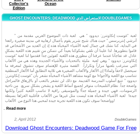
Collector's
Ocean
Edition
GHOST ENCOUNTERS: DEADWOOD الاستعراض الذي DOUBLEGAMES
لعبة ”غوست إنكاونترز: ديدوود ” هي لعبة ذات الموضوع الغربي مقدمة من ”
أنرشي إنتربرسس ” حيث هناك شبح شرير يقوم بأعمال ارهابية في مدينة صغيرة رائعة!
في البداية، كنا نشك في جمال لعبة الأشياء المخبأة هذه إذ إن العديد من الأشخاص قد
قاموا بتطويرها. لذا علينا أن نلقي بشكوكنا بعيداً كي نتمكن من تقييم هذه اللعبة بشكلٍ
عادل. قد تفاجأنا عندما عرفنا أن مطوري هذه اللعبة كفوئين جداً فقدموا لنا لعبة ”غوست
إنكاونترز: ديدوود ” وهي لعبة مليئة بالتحديات والأشياء الجديدة وهذه هي من الألعاب
التي سترغب بلعبها مراراً وتكراراً. القصة مثيرة للإهتمام سوف تتشوق لمعرفة ما
سيحصل لاحقاً ولماذا! إن الألغاز والألعاب الصغيرة هي ثلاثية التطابق أما الألغاز المنطقية
تتناسب مع اللعبة والأجواء! مع كومة مشاهد الأشياء المخبأة نشعر بأن ”غوست إنكاونترز:
ديدوود ” تتبع أسلوب المدرسة القديمة. مع ذلك لن تشعر بالتعب أو بالإرهاق فالمراحل
واضحة جداً. نظام التلميحات متوفر لجميع أنماط اللعبة و يشحن بشكلٍ سريع. من ناحية
الرسومات، فهي جيدة و جميلة جداً! والموسيقى راقية لا تناسب اللعبة كثيراً ولكنها
جيدة! لعبة الأشياء المخبأة هذه ليست مثل غيرها من الألعاب فأغلبية الغزاها بسيطة
وواضحة! سوف تكون هذه اللعبة تجربة جيدة لمحبي هذا النوع من الألعاب!
..
Read more
لعبة ”غوست إنكاونترز: ديدوود ” هي لعبة ذات الموضوع الغربي مقدمة من ”
2, April 2012
DoubleGames
أنرشي إنتربرسس ” حيث هناك شبح شرير يقوم بأعمال ارهابية في مدينة صغيرة رائعة!
Download Ghost Encounters: Deadwood Game For Free
في البداية، كنا نشك في جمال لعبة الأشياء المخبأة هذه إذ إن العديد من الأشخاص قد
قاموا بتطويرها. لذا علينا أن نلقي بشكوكنا بعيداً كي نتمكن من تقييم هذه اللعبة بشكلٍ
عادل. قد تفاجأنا عندما عرفنا أن مطوري هذه اللعبة كفوئين جداً فقدموا لنا لعبة ”غوست