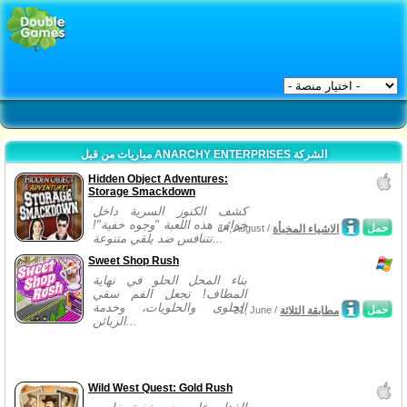
مباريات من قبل ANARCHY ENTERPRISES الشركة
Hidden Object Adventures:
Storage Smackdown
كشف الكنوز السرية داخل
خزائن هذه اللعبة "وجوه خفية"!
حمل
الاشياء المخبأة
14, August /
تتنافس ضد يلقي متنوعة...
Sweet Shop Rush
بناء المحل الحلو في نهاية
المطاف! تجعل الفم سقي
الحلوى والحلويات، وخدمة
حمل
مطابقة الثلاثة
21, June /
الزبائن...
Wild West Quest: Gold Rush