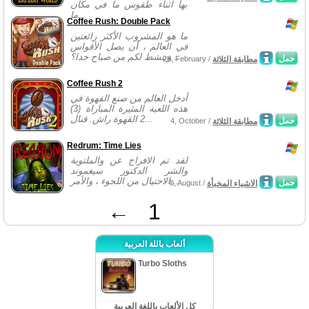
بها اثناء طقوس ما في مكان
ما...
Coffee Rush: Double Pack
ما هو المشروب الأكثر رائعتين
في العالم ، أن يصل الأقواس
وينشط لكم من صباح جدا؟...
حمل
مطابقة الثلاثة
28, February /
Coffee Rush 2
أدخل العالم من صنع القهوة في
هذه اللعبة المثيرة المباراة (3)
2 القهوة راش. قتال...
حمل
مطابقة الثلاثة
4, October /
Redrum: Time Lies
لقد تم الافراج عن والملتوية
والشر الدكتور سيغموند
الاحتيال من اللجوء ، والأمر...
حمل
الاشياء المخبأة
8, August /
←
1
ألعاب باللة العربية
Turbo Sloths
كل الألعاب باللغة العربية