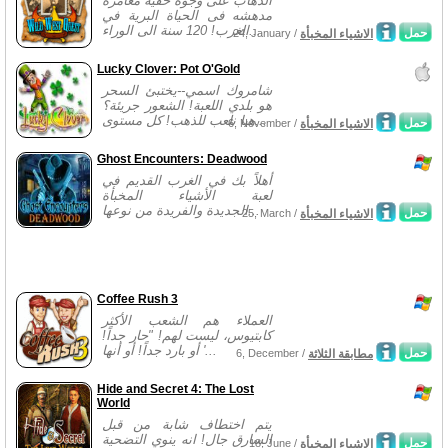
الذهاب على وجوه خفية مغامره
مدهشه فى الحياة البرية في
الغرب! 120 سنة الى الوراء...
حمل
الاشياء المخبأة
24, January /
Lucky Clover: Pot O'Gold
شامروك اسمي--يختبئ السحر
هو بلدي اللعبة! الشعور جريئة؟
هيا نلعب للذهب! كل مستوى...
حمل
الاشياء المخبأة
6, November /
Ghost Encounters: Deadwood
أهلاً بك في الغرب القديم في
لعبة الأشياء المخبأة
الجديدة والفريدة من نوعها...
حمل
الاشياء المخبأة
25, March /
Coffee Rush 3
العملاء هم الشعب الأكثر
كابتيوس، ليست لهم! "حار جداً!
أو بارد جداً! أو أنها '...
حمل
مطابقة الثلاثة
6, December /
Hide and Secret 4: The Lost
World
يتم اختطاف شابة من قبل
السارق جال! انه ينوي التضحية
حمل
الاشياء المخبأة
18, June /