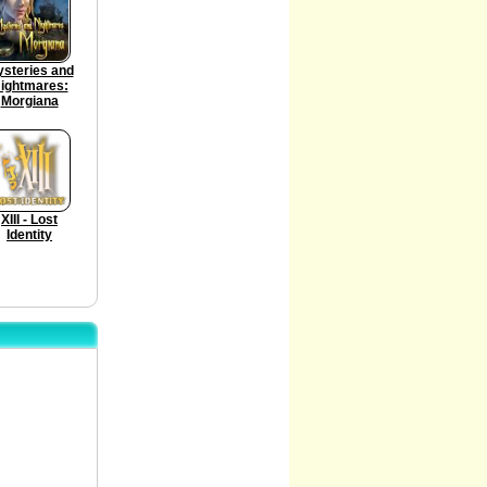
steries and
ightmares:
Morgiana
XIII - Lost
Identity