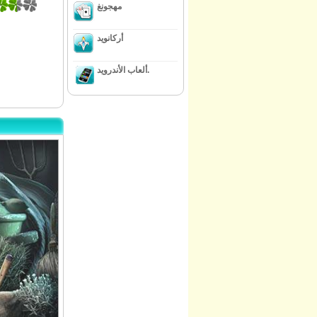
مهجونغ
أركانويد
ألعاب الأندرويد.