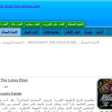
ew: Ghost Dogs of Moon Lake
الاشياء المخبأة
ألعاب على الإنترنت
العاب مجانيه
ألعاب ماك
ألعاب 
أحاجي
متعددة
العاب الأفلام
مطابقة الثلاثة
العاب العطل
الاشياء المخبأة
الاشياء المخبأة
←
WITCHCRAFT: THE LOTUS ELIXIR
←
الصفحة الرئيسية
←
 The Lotus Elixir
فئة:
 Leaf's Friends
مغامرة خارق للطبيعة القرب! عزيزي "المبتدئ الساحرة"، هل أنت م
مصير الخاصة بك؟ أنت تمتلك قدرة خاصة على عمل السحر من خلال 
الشخص الوحيد الذي يمكن إدارة هذه المهمة الخطرة... يجب على 
مكونات "إكسير لوتس"، وإنقاذ العالم الخاص بك! السحر: "إكسير