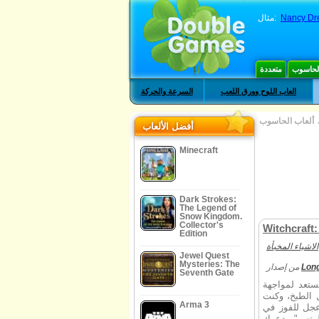
Nancy Dr
مثال:
الحاسوب
متعددة
العاب اللوح وورق اللعب
السرعة والحركة
ألعاب الحاسوب
أفضل الألعاب
Minecraft
Dark Strokes:
The Legend of
Snow Kingdom.
Collector's
Witchcraft:
Edition
الاشياء المخبأة
Jewel Quest
Mysteries: The
Long
من إصدار
Seventh Gate
ستعد لمواجهة
الطبخ، وكنت
Arma 3
عجل للفوز في
 لوتس" يدعوك