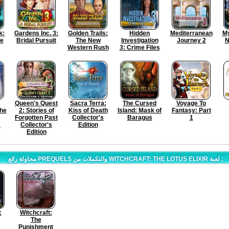
k:
Gardens Inc. 3:
Golden Trails:
Hidden
Mediterranean
My
he
Bridal Pursuit
The New
Investigation
Journey 2
N
Western Rush
3: Crime Files
Queen's Quest
Sacra Terra:
The Cursed
Voyage To
The
2: Stories of
Kiss of Death
Island: Mask of
Fantasy: Part
Forgotten Past
Collector's
Baragus
1
s
Collector's
Edition
Edition
محاولة رائع PREQUELS والتكملات من WITCHCRAFT: THE LOTUS ELIXIR لعبة :
:
Witchcraft:
The
Punishment