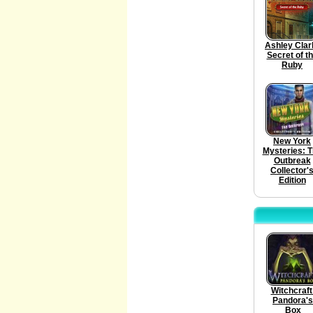
Ashley Clar
Secret of t
Ruby
New York
Mysteries: 
Outbreak
Collector'
Edition
Witchcraft
Pandora's
Box