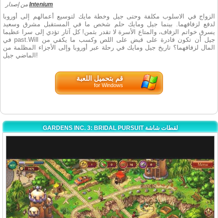
من إصدار
Intenium
الزواج في الاسلوب مكلفة وحتى جيل وخطة مايك لتوسيع أعمالهم إلى أوروبا
لدفع لزفافهما. بينما جيل ومايك حلم شخص ما في المستقبل مشرق وسعيد
يسرق خواتم الزفاف، والمتاع الأسرة لا تقدر بثمن! كل آثار تؤدي إلى سرا عظيما
في past.Will جيل أن تكون قادرة على قبض على اللص وكسب ما يكفي من
المال لزفافهما؟ تاريخ جيل ومايك في رحلة عبر أوروبا وإلى الأجزاء المظلمة من
الماضي جيل!
قم بتحميل اللعبة
for Windows
GARDENS INC. 3: BRIDAL PURSUIT لقطات شاشة