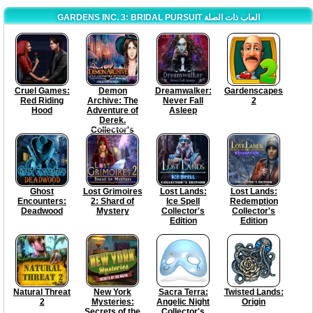
GARDENS INC. 3: BRIDAL PURSUIT العاب ذات الصلة
Cruel Games:
Demon
Dreamwalker:
Gardenscapes
Red Riding
Archive: The
Never Fall
2
Hood
Adventure of
Asleep
Derek.
Collector's
Edition
Ghost
Lost Grimoires
Lost Lands:
Lost Lands:
Encounters:
2: Shard of
Ice Spell
Redemption
Deadwood
Mystery
Collector's
Collector's
Edition
Edition
Natural Threat
New York
Sacra Terra:
Twisted Lands:
2
Mysteries:
Angelic Night
Origin
Secrets of the
Collector's