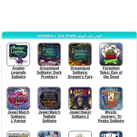
SNOWFALL SOLITAIRE العاب ذات الصلة
Avalon
Dreamland
Dreamland
Forgotten
Legends
Solitaire: Dark
Solitaire:
Tales: Day of
Solitaire
Prophecy
Dragon's Fury
the Dead
Jewel Match
Jewel Match
Jewel Quest
Mystic
Solitaire:
Twilight
Solitaire 2
Journey: Tri
L'Amour
Solitaire
Peaks Solitaire