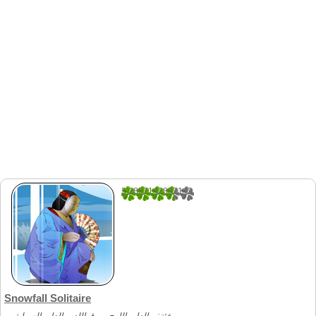
3.2857142857143
7
Snowfall Solitaire