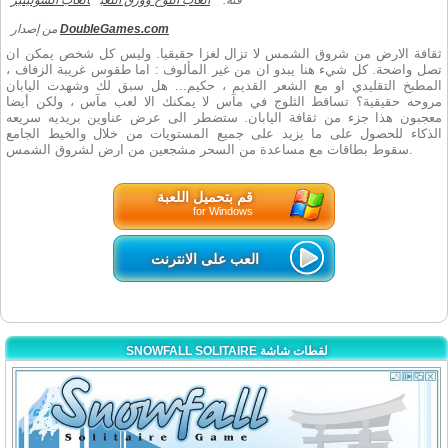
فئة:
العاب اللوح وورق اللعب
العاب السوليتير
DoubleGames.com
من إصدار
ثقافة الارض من شروق الشمس لا تزال لغزا حقيقيا. وليس كل شخص يمكن ان
تصل واضحة. كل شيء هنا يبدو ان من غير المألوف : اما طقوس غريبة الزفاف ،
المطبخ التقليدي او مع الشعر القديم ، حكيم... هل سبق لك وشهدت اليابان
مروحه حقيقية؟ تساقط الثلوج في مآس لا يمكنك الا لعب مآس ، ولكن أيضا
معجبون هذا جزء من ثقافة اليابان. ستضطر الى عرض عناوين بريديه سريعه
الذكاء للحصول على ما يزيد على جميع المستويات من خلال والخيط الجامع
سقوط بطاقات مع مساعدة من السحر مشجعين من ارض لشروق الشمس.
قم بتحميل اللعبة
for Windows
العب على الانترنت
SNOWFALL SOLITAIRE لقطات شاشة