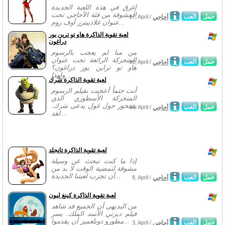
إغرق في هذه اللعبة الجديدة
المشوقة من فئة الأحاجي تحت
حمل
العب
أحاجي
17, April /
عنوان غلادييترز أوف روم...
لعبة تقوية الذاكرة هاو تو ترين يور
دراغون
من منا لم يعجب بالرسوم
المتحركة الرائعة تحت عنوان
حمل
العب
أحاجي
16, April /
هاو تو تراين يور دراغون؟
ولهذا...
لعبة تقوية الذاكرة شرك
أنت حتماً أعجبت بفيلم الرسوم
المتحركة الأسطوري الذي
يتمحور حول غول يدعى شرك.
حمل
العب
أحاجي
10, April /
لقد...
لعبة تقوية الذاكرة تانجلد
إذا ما كنت تبحث عن وسيلة
مشوقة لتمضية الوقت لا بد من
أن تجرب لعبتنا الجديدة...
حمل
العب
أحاجي
8, April /
لعبة تقوية الذاكرة كينغ ليون
من البديهي أن الجميع قد شاهد
فيلم ديزني الأسد الملك. يسر
مطورو دوبلغميز أن يقدموا...
حمل
العب
أحاجي
3, April /