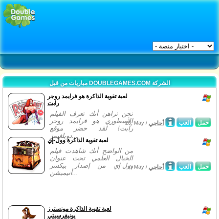
مباريات من قبل DOUBLEGAMES.COM الشركة
لعبة تقوية الذاكرة هو فرايمد روجر
رابت
نحن نراهن أنك تعرف الفيلم
الأسطوري هو فرايمد روجر
حمل
العب
أحاجي
20, May /
رابت! لقد حضر موقع
دوبلغيمز...
لعبة تقوية الذاكرة وول-إي
من الواضح أنك شاهدت فيلم
الخيال العلمي تحت عنوان
وول-إي من إصدار بيكسر
حمل
العب
أحاجي
7, May /
أنيميشن...
لعبة تقوية الذاكرة مونسترز
يونيفرسيتي