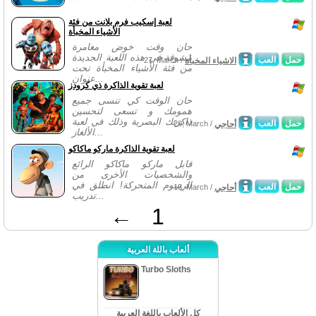
لعبة إسكيب فرم بلانت من فئة
الأشياء المخبأة
حان وقت خوض مغامرة
مشوقة في هذه اللعبة الجديدة
حمل
العب
الاشياء المخبأة
27, March /
من فئة الأشياء المخبأة تحت
عنوان...
لعبة تقوية الذاكرة ذي كرودز
حان الوقت كي تنسى جميع
همومك و تسعى لتحسين
ذاكرتك البصرية وذلك في لعبة
حمل
العب
أحاجي
20, March /
الألغاز...
لعبة تقوية الذاكرة ماركو ماكاكو
قابل ماركو ماكاكو الرائع
والشخصيات الأخرى من
الرسوم المتحركة! انطلق في
حمل
العب
أحاجي
13, March /
تدريب...
←
1
ألعاب باللة العربية
Turbo Sloths
كل الألعاب باللغة العربية