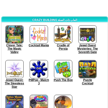
CRAZY BUILDING العاب ذات الصلة
Clover Tale:
Cocktail Mania
Cradle of
Jewel Quest
The Magic
Persia
Mysteries: The
Valley
Seventh Gate
Jewel Quest:
PillPop - Match
Push The Box
Puzzle
The Sleepless
3
Cocktail
Star