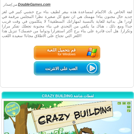
DoubleGames.com
من إصدار
لفة الخاص بك الاكمام لمساعدة هذه بيفر لطيف بناء برج خشبي كبير في لغز
جديد خال مجنون بناء! مهمتك هي ان تضع كل صغيرة نظرا المجلس مرقمة في
أودر! هل بدائية للغاية بالنسبة لمهاراتك المنطقية؟ لا يتكلمون في وقت قريب
جدا! ومع ذلك ، هناك ما يكفي من التحدي في بناء مجنونة تجعلك تفكر مرارا
وتكرارا. هل أنت قادرة على بناء برج أكثر استقرارا ودواما من خصمك؟ تنزيل هذا
اللغز التي تجتاح على الاطلاق مجانا! سعيدة اللعب!
قم بتحميل اللعبة
for Windows
العب على الانترنت
CRAZY BUILDING لقطات شاشة