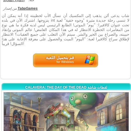
فئة:
الاشياء المخبأة
TabaGames
من إصدار
شاب يدعى ألن يذهب إلى المكسيك أن نسأل الأب لخطيبته إذا أنه يمكن أن
يتزوجها. اشترك الآن في بلده int لا تنسى رحلة جديدة مثيرة "وجوه خفية" لعبة
تحت عنوان كالافيرا: "يوم" الموتى! الطابع الرئيسي ليس لديه فكرة ما هي نوع
من المغامرات الخطرة الانتظار له في هذا المكان الغامض! عالم الموتى وإنقاذ
حبيبته، والصراع بين الخير والشر. سيتم الآن التغلب على جميع العقبات؟ الانتظار
لإطلاق سراح كالافيرا لعبة: "اليوم" الميت والحصول على معرفة الإجابة على هذا
السؤال! قريباً!
قم بتحميل اللعبة
for Windows
CALAVERA: THE DAY OF THE DEAD لقطات شاشة