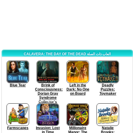
CALAVERA: THE DAY OF THE DEAD العاب ذات الصلة
Blue Tear
Brink of
Left in the
Deadly
Consciousness:
Dark: No One
Puzzles:
Dorian Gray
on Board
Toymaker
Syndrome
Collector's
Edition
Farmscapes
Invasion: Lost
Millionaire
Natalie
in Time
Manor: The
Brooks: