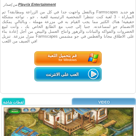
Playrix Entertainment
من إصدار
وبالفعل واجهت جدا في كل من الزراعة ومطابقة؟ ثم Farmscapes هو جديد
المباراة - 3 لعبة كنت تنتظر! الشخصية الرئيسية للعبة ، جو ، تواجه مشكلة
حقيقية! هناك الكثير مما يجب القيام به في مزرعة مهملة ، وبالتالي يمكنك
الانضمام جو لمساعدته. جنبا إلى جنب مع الطابع الخاص بك ، وأنت لبيع
الخضروات والفواكه والنباتات والزهور وانتاج العسل والبيض من أجل إعادة بناء
منزل مزرعة. تنزيل Farmscapes على الاطلاق مجانا والغطس في جو مشمس
في الصيف من اللعب!
قم بتحميل اللعبة
for Windows
العب على الانترنت
VIDEO
لقطات شاشة