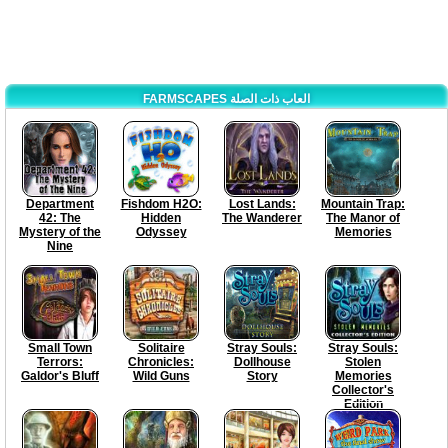
FARMSCAPES العاب ذات الصلة
Department
Fishdom H2O:
Lost Lands:
Mountain Trap:
42: The
Hidden
The Wanderer
The Manor of
Mystery of the
Odyssey
Memories
Nine
Small Town
Solitaire
Stray Souls:
Stray Souls:
Terrors:
Chronicles:
Dollhouse
Stolen
Galdor's Bluff
Wild Guns
Story
Memories
Collector's
Edition