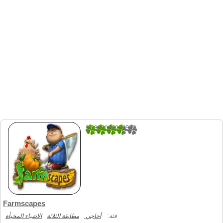
3.2826086956522
276
Farmscapes
فئة:
أحاجي
مطابقة الثلاثة
الاشياء المخبأة