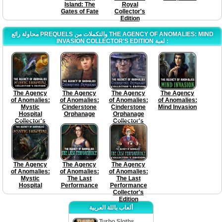
Island: The
Royal
Gates of Fate
Collector's
Edition
محاولة رائع PREQUELS والتكملات من THE AGENCY OF ANOMALIES: MIND
INVASION COLLECTOR'S EDITION لعبة :
The Agency
The Agency
The Agency
The Agency
of Anomalies:
of Anomalies:
of Anomalies:
of Anomalies:
Mystic
Cinderstone
Cinderstone
Mind Invasion
Hospital
Orphanage
Orphanage
Collector's
Collector's
Edition
Edition
The Agency
The Agency
The Agency
of Anomalies:
of Anomalies:
of Anomalies:
Mystic
The Last
The Last
Hospital
Performance
Performance
Collector's
Edition
ألعاب باللة العربية
Turbo Sloths