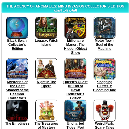
THE AGENCY OF ANOMALIES: MIND INVASION COLLECTOR'S EDITION
العاب ذات الصلة
Black Swan.
Legacy: Witch
Millionaire
Motor Town:
Collector's
Island
Manor: The
Soul of the
Edition
Hidden Object
Machine
Show
Mysteries of
Night In The
Queen's Quest
Shopping
the Past:
Opera
III: End of
Clutter 3:
Shadow of the
Dawn
Blooming Tale
Daemon.
Collector's
Collector's
Edition
Edition
The Emptiness
The Treasures
Uncharted
Weird Park:
of Mystery
Tides: Port
Scary Tales