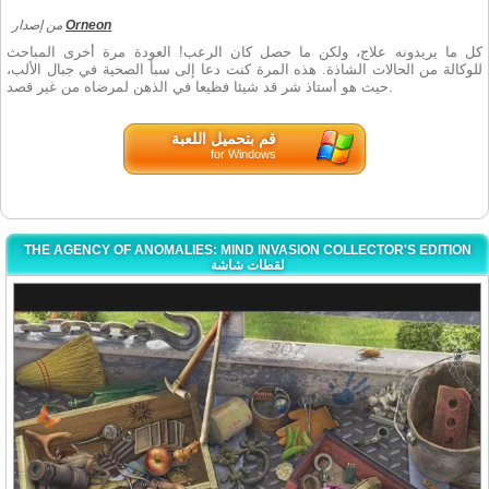
من إصدار
Orneon
كل ما يريدونه علاج، ولكن ما حصل كان الرعب! العودة مرة أخرى المباحث
للوكالة من الحالات الشاذة. هذه المرة كنت دعا إلى سبأ الصحية في جبال الألب،
حيث هو أستاذ شر قد شيئا فظيعا في الذهن لمرضاه من غير قصد.
قم بتحميل اللعبة
for Windows
THE AGENCY OF ANOMALIES: MIND INVASION COLLECTOR'S EDITION
لقطات شاشة