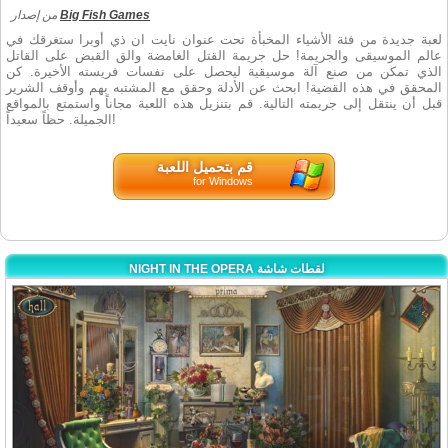
Big Fish Games
من إصدار
لعبة جديدة من فئة الأشياء المخبأة تحت عنوان نايت ان ذي أوبرا ستغرقك في
عالم الموسيقى والجريمة! حل جريمة القتل الغامضة والق القبض على القاتل
الذي تمكن من صنع آلة موسيقية ليحصل على نفسات فريسته الأخيرة. كن
المحقق في هذه القضية! ابحث عن الأدلة وحقق مع المشتبه بهم وأوقف الشرير
قبل أن ينتقل إلى جريمته التالية. قم بتنزيل هذه اللعبة مجاناً واستمتع بالمواقع
الجميلة. حظاً سعيداً!
قم بتحميل اللعبة
for Windows
NIGHT IN THE OPERA لقطات شاشة