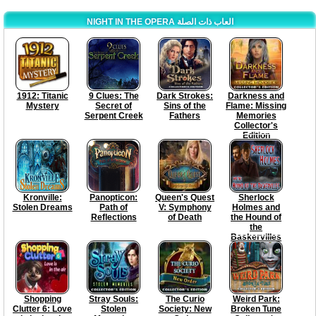
NIGHT IN THE OPERA العاب ذات الصلة
1912: Titanic
9 Clues: The
Dark Strokes:
Darkness and
Mystery
Secret of
Sins of the
Flame: Missing
Serpent Creek
Fathers
Memories
Collector's
Edition
Kronville:
Panopticon:
Queen's Quest
Sherlock
Stolen Dreams
Path of
V: Symphony
Holmes and
Reflections
of Death
the Hound of
the
Baskervilles
Shopping
Stray Souls:
The Curio
Weird Park:
Clutter 6: Love
Stolen
Society: New
Broken Tune