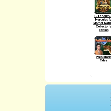
12 Labours 
Hercules IV
Mother Natu
Collector'
Edition
Prehistori
Tales