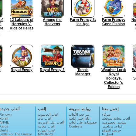
of
12 Labours of
Among the
Farm Frenzy 3:
Farm Frenzy:
Ne
:
Hercules V:
Heavens
Ice Age
Gone Fishing
re
Kids of Hellas
s
c
Royal Envoy
Royal Envoy 3
Tennis
Weather Lord:
We
Manager
Royal
Holidays.
S
Collector's
Edition
إعمل معنا
روابط سريعة
إلعب
ألعاب جديدة
شركاء
مراجعة الألعاب
ألعاب الحاسوب
Renown
ألعاب مجانية لموقعك
أداة إجتياز اللعبة
ألعاب ماك
Xcraft
سياسة الخصوصية
خصومات على ألعاب
ألعاب على الإنترنت
ANVIL
قواعد دوبلغيمز
Contests
العاب مجانيه
Kards
خريطة الموقع
ألعاب المهارة
Vaults
اتصل بنا
MMORPG
Battle For The Galaxy