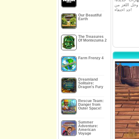
وحل اللغز من
جد اختفاء!
Our Beautiful
Earth
The Treasures
Of Montezuma 2
Farm Frenzy 4
Dreamland
Solitaire:
Dragon's Fury
Rescue Team:
Danger from
Outer Space!
Summer
Adventure:
American
Voyage