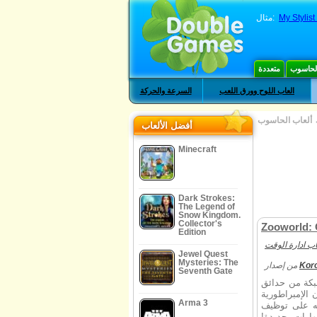
My Stylis
مثال:
الحاسوب
متعددة
العاب اللوح وورق اللعب
السرعة والحركة
ألعاب الحاسوب
أفضل الألعاب
Minecraft
Dark Strokes:
The Legend of
Snow Kingdom.
Collector's
Zooworld:
Edition
اب ادارة الوقت
Jewel Quest
Mysteries: The
Kor
من إصدار
Seventh Gate
شبكة من حدائق
 الإمبراطورية
Arma 3
يه على توظيف
ارات جديدة!