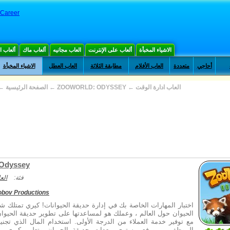
t Career
الاشياء المخبأة
ألعاب على الإنترنت
العاب مجانيه
ألعاب ماك
ألعاب 
أحاجي
متعددة
العاب الأفلام
مطابقة الثلاثة
العاب العطل
الاشياء المخبأة
العاب ادارة الوقت
←
ZOOWORLD: ODYSSEY
←
الصفحة الرئيسية
←
 Odyssey
فئة:
الع
obov Productions
اختبار المهارات الخاصة بك في إدارة حديقة الحيوانات! كيري تمتلك 
الحيوان حول العالم ، وعملك هو لمساعدتها على تطوير حديقة الحيوان
مع توفير خدمة العملاء من الدرجة الأولى. استخدام المال الذي تجن
الموظفين ، ورفع مستوى معدات حديقة الحيوان وتعليم كيري مه