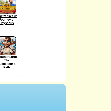
w Yankee 8:
Journey of
Odysseus
ather Lord:
The
uccessor's
Path