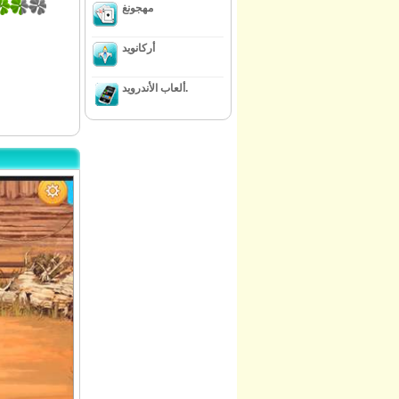
مهجونغ
أركانويد
ألعاب الأندرويد.