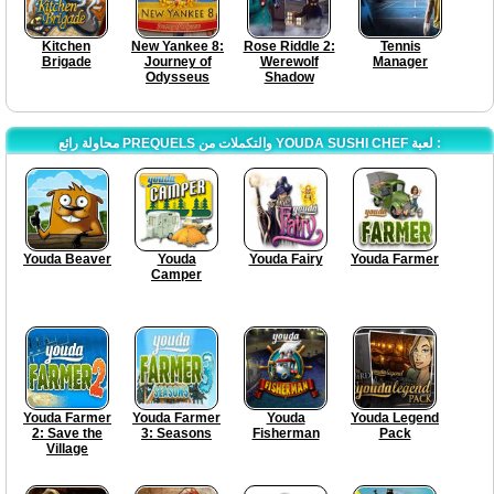
Kitchen
New Yankee 8:
Rose Riddle 2:
Tennis
Brigade
Journey of
Werewolf
Manager
Odysseus
Shadow
محاولة رائع PREQUELS والتكملات من YOUDA SUSHI CHEF لعبة :
Youda Beaver
Youda
Youda Fairy
Youda Farmer
Camper
Youda Farmer
Youda Farmer
Youda
Youda Legend
2: Save the
3: Seasons
Fisherman
Pack
Village