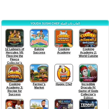
YOUDA SUSHI CHEF العاب ذات الصلة
12 Labours of
Baking
Cooking
Cooking
Hercules VII:
Success
Academy
Academy 2:
Fleecing the
World Cuisine
Fleece
Collector's
Edition
Cooking
Farmer's
Happy Chef
Incredible
Academy 3:
Market
Dracula IV:
Recipe for
Game of Gods
Success
Collector's
Edition