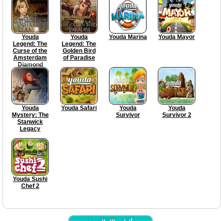
Youda
Youda
Youda Marina
Youda Mayor
Legend: The
Legend: The
Curse of the
Golden Bird
Amsterdam
of Paradise
Diamond
Youda
Youda Safari
Youda
Youda
Mystery: The
Survivor
Survivor 2
Stanwick
Legacy
Youda Sushi
Chef 2