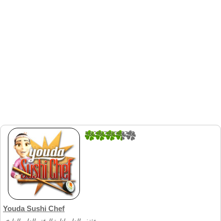
3.9276729559748
318
Youda Sushi Chef