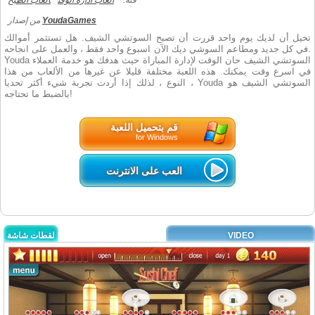
فئة:
العاب ادارة الوقت
العاب الطبخ
من إصدار
YoudaGames
تخيل أن لديك يوم واحد قررت أن تصبح السوتشي الشيف. هل تستثمر أموالك
في كل جديد ومطاعم السوشي ديك الآن اسبوع واحد فقط ، والعمل على انجاحه.
Youda السوتشي الشيف حان الوقت لإدارة المباراة حيث هدفك هو خدمة العملاء
في اسرع وقت يمكنك. هذه اللعبة مختلفة قليلا عن غيرها من الألعاب من هذا
النوع ، لذلك إذا أردت تجربة شيء أكثر تحديا ، Youda السوتشي الشيف هو
بالضبط ما تحتاجه!
قم بتحميل اللعبة
for Windows
العب على الانترنت
لقطات شاشة
VIDEO