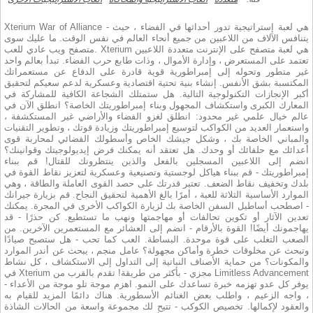
Xterium War of Alliance - هي لعبة إستراتيجية تدور أحداثها في الفضاء ، حيث
يتنافس الآلاف من اللاعبين من جميع أنحاء العالم في نفس الوقت. ما عليك سوى
متصفح ويب عادي للعب. Xterium هي لعبة متصفح على الإنترنت متعددة اللاعبين
تعتمد على المستعرض ، وإدارة الأموال ، وذات طابع حرب الفضاء. تبدأ بعالم واحد
غير متطور وتحوله إلى إمبراطورية قوية قادرة على الدفاع عن مستعمراتك
المكتسبة بشق الأنفس. إنشاء بنية تحتية اقتصادية وعسكرية لدعم سعيكم لتحقيق
أكبر الإنجازات التكنولوجية التالية. هل ستمتلك الشجاعة الكافية للمشاركة في
المعارك الكبرى واستكشاف المجهول وبناء إمبراطوريتك الخاصة؟ انطلق الآن في
عالم خيال علمي غير محدود: انطلق لغزو الفضاء والأراضي غير المستكشفة ،
واستعمار العديد من الكواكب لتوسيع إمبراطوريتك وزيادة قوتك ، وتطوير التقنيات
والمباني الخاصة بك ، وشكل جيشك الخاص وأسطولك الفضائي لمحاربة قوى
أعدائك مع حلفائك أو وحدك. هل تعتقد أنه يمكنك فرض إيديولوجيتك وقوانينك؟
انضم إلى اللاعبين المسجلين بالفعل والذين ينتظرونك للقتال! قم ببناء
إمبراطوريتك - قم ببناء هياكل لوجستية وتصنيعية وعسكرية لتعزيز نقاط القوة في
بلدك وتخفيف نقاط الضعف. تعتبر قدرتك على حصد القوى العاملة والطاقة ، وهي
الموارد الأساسية الثلاثة للعبة ، أمرًا بالغ الأهمية لتحقيق النجاح. قم بزيارة جيرانك
- اصطحب أساطيل السفن الخاصة بك لزيارة الكواكب الأخرى في المجرة. يمكنك
تعدين الآثار أو تكوين تحالفات أو مهاجمتها ونهب ما تستطيع. كن حذرًا - قد
يهاجمونك أيضًا! القوة بالأرقام - انضم إلى العشائر مع المستعمرين الآخرين. من
الصعب التغلب على قوة موحدة. البساطة. العب كما تحب - هل ستصبح صيادًا
وتبحث عن مخلوقات خطرة وأماكن مجهولة؟ عامل منجم ، يبحث عن أندر الموارد
والمكونات؟ من حماية الأصناف النباتية إلى التداول إلى الاستكشاف ، كل نشاط
في Xterium مجزي - بأكثر من طريقة! تقدم بالقرب من Limitless Advancement
- يوفر كل عدو تهزمه خبرة تساعدك على النمو. اهزم موجة تلو موجة من الأعداء
، واجه الزعيم ، واطلب بعض الغنائم الأسطورية. هناك دائمًا المزيد للقيام به
والعقود لإكمالها. تخصيص الكوكب - تتيح لك مجموعة واسعة من الحالات الشاذة