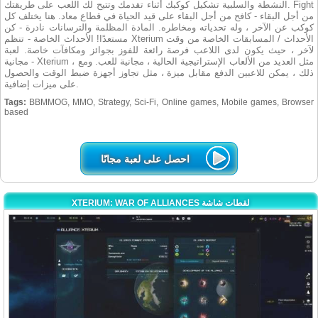
النشطة والسلبية تشكيل كوكبك أثناء تقدمك وتتيح لك اللعب على طريقتك. Fight
من أجل البقاء - كافح من أجل البقاء على قيد الحياة في قطاع معاد. هنا يختلف كل
كوكب عن الآخر ، وله تحدياته ومخاطره. المادة المظلمة والترسانات نادرة - كن
مستعدًا! الأحداث الخاصة - تنظم Xterium الأحداث / المسابقات الخاصة من وقت
لآخر ، حيث يكون لدى اللاعب فرصة رائعة للفوز بجوائز ومكافآت خاصة. لعبة
مجانية - Xterium ، مثل العديد من الألعاب الإستراتيجية الحالية ، مجانية للعب. ومع
ذلك ، يمكن للاعبين الدفع مقابل ميزة ، مثل تجاوز أجهزة ضبط الوقت والحصول
على ميزات إضافية.
Tags:
BBMMOG, MMO, Strategy, Sci-Fi, Online games, Mobile games, Browser
based
احصل على لعبة مجانًا
XTERIUM: WAR OF ALLIANCES لقطات شاشة