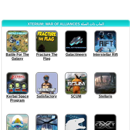
XTERIUM: WAR OF ALLIANCES العاب ذات الصلة
Battle For The
Fracture The
Galactineers
Interstellar Rift
Galaxy
Flag
Kerbal Space
Satisfactory
SCUM
Stellaris
Program