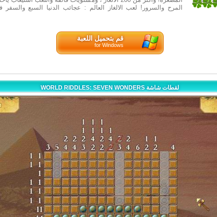
2.58333
المرح والسرور! لعب الالغاز العالم : عجائب الدنيا السبع والسفر ف
48
قم بتحميل اللعبة
for Windows
WORLD RIDDLES: SEVEN WONDERS لقطات شاشة