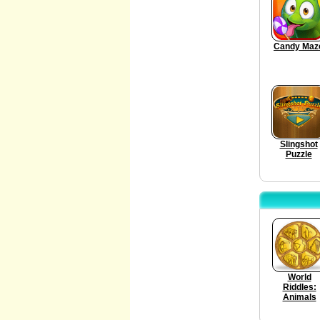
Candy Maz
Slingshot
Puzzle
World
Riddles:
Animals