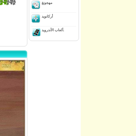
33333333
مهجونغ
أركانويد
ألعاب الأندرويد.