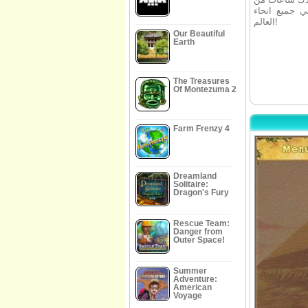
ي جميع انحاء
العالم!
Our Beautiful
Earth
The Treasures
Of Montezuma 2
Farm Frenzy 4
Dreamland
Solitaire:
Dragon's Fury
Rescue Team:
Danger from
Outer Space!
Summer
Adventure:
American
Voyage