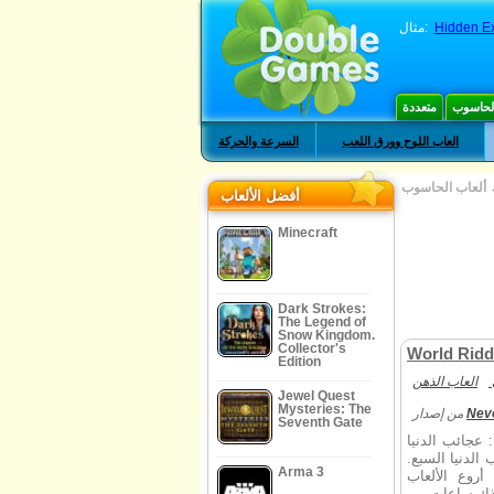
Hidden Ex
مثال:
الحاسوب
متعددة
العاب اللوح وورق اللعب
السرعة والحركة
ألعاب الحاسوب
أفضل الألعاب
Minecraft
Dark Strokes:
The Legend of
Snow Kingdom.
Collector's
World Ridd
Edition
العاب الذهن
Jewel Quest
Mysteries: The
Nev
من إصدار
Seventh Gate
 عجائب الدنيا
الدنيا السبع.
Arma 3
روع الألعاب
عاب يأخذك ساعات من