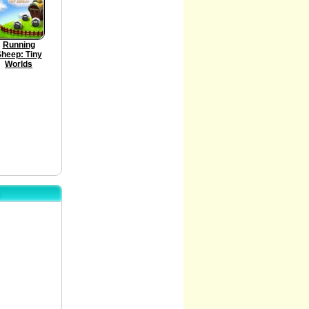
Running
heep: Tiny
Worlds