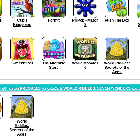
e
Cubis
FormIt
PillPop - Match
Push The Box
Kingdoms
3
S
Sweet'n'Roll
The Microbie
World Mosaics
World Riddles:
Story
6
Secrets of the
Ages
محاولة رائع PREQUELS والتكملات من WORLD RIDDLES: SEVEN WONDERS لعبة :
World
Riddles:
Secrets of the
Ages