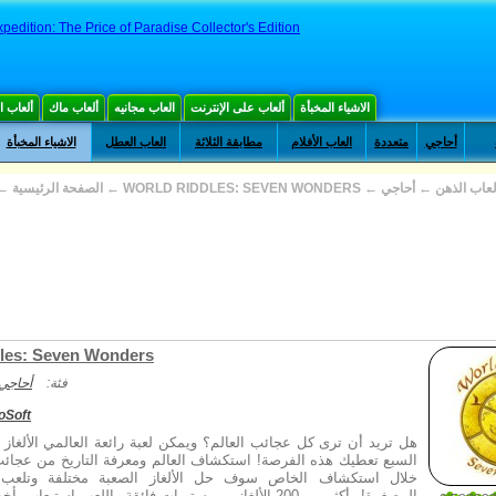
pedition: The Price of Paradise Collector's Edition
الاشياء المخبأة
ألعاب على الإنترنت
العاب مجانيه
ألعاب ماك
ألعاب 
أحاجي
متعددة
العاب الأفلام
مطابقة الثلاثة
العاب العطل
الاشياء المخبأة
لعاب الذهن
←
أحاجي
←
WORLD RIDDLES: SEVEN WONDERS
←
الصفحة الرئيسية
←
les: Seven Wonders
فئة:
أحاجي
oSoft
هل تريد أن ترى كل عجائب العالم؟ ويمكن لعبة رائعة العالمي الألغاز :
السبع تعطيك هذه الفرصة! استكشاف العالم ومعرفة التاريخ من عجائب 
خلال استكشاف الخاص سوف حل الألغاز الصعبة مختلفة وتلعب أ
المصغرة! وأكثر من 200 الألغاز ، ومستويات فائقة واللعب استي