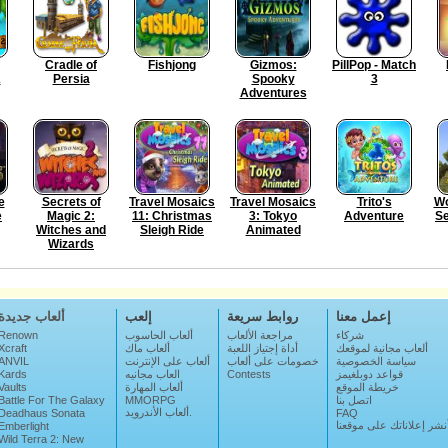
Cradle of
Fishjong
Gizmos:
PillPop - Match
2
Persia
Spooky
3
Adventures
e
Secrets of
Travel Mosaics
Travel Mosaics
Trito's
Wo
e
Magic 2:
11: Christmas
3: Tokyo
Adventure
Se
Witches and
Sleigh Ride
Animated
Wizards
إعمل معنا
روابط سريعة
إلعب
ألعاب جديدة
شركاء
مراجعة الألعاب
ألعاب الحاسوب
Renown
ألعاب مجانية لموقعك
أداة إجتياز اللعبة
ألعاب ماك
Xcraft
سياسة الخصوصية
خصومات على ألعاب
ألعاب على الإنترنت
ANVIL
قواعد دوبلغيمز
Contests
العاب مجانيه
Kards
خريطة الموقع
ألعاب المهارة
Vaults
اتصل بنا
MMORPG
Battle For The Galaxy
ألعاب الأندرويد.
Deadhaus Sonata
FAQ
نشر إعلاناتك على موقعنا
Emberlight
Wild Terra 2: New