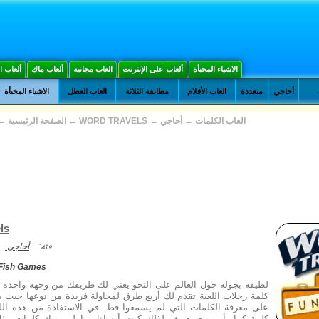
الاشياء المخبأة
ألعاب على الإنترنت
العاب مجانيه
ألعاب ماك
ألعاب 
أحاجي
متعددة
العاب الأفلام
مطابقة الثلاثة
العاب العطل
الاشياء المخبأة
العاب الكلمات
←
أحاجي
←
WORD TRAVELS
←
الصفحة الرئيسية
←
ls
فئة:
أحاجي
 Fish Games
لطيفة بجولة حول العالم على النحو يعني لك طريقك من وجهة واحدة مث
كلمة رحلات اللعبة تقدم لك أربع طرق لمحاولة فريدة من نوعها حيث 
على معرفة الكلمات التي لم يسمعوا قط. في الاستفادة من هذه الل
كلمة كما يأتي مع تعريف لذلك كنت أتساءل ما لم يترك كلمات مثل