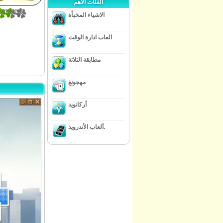
الفئات الأهم
66666667
الاشياء المخبأة
العاب ادارة الوقت
مطابقة الثلاثة
مهجونغ
أركانويد
ألعاب الأندرويد.