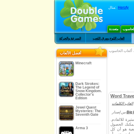
Herofy
مثال:
الحاسوب
متعددة
العاب اللوح وورق اللعب
السرعة والحركة
ألعاب الحاسوب
أفضل الألعاب
Minecraft
Dark Strokes:
The Legend of
Snow Kingdom.
Collector's
Word Trave
Edition
العاب الكلمات
Jewel Quest
Mysteries: The
Big
من إصدار
Seventh Gate
يرة للالقادم.
يمكنك الحصول
Arma 3
عبة هو أن كل
 ازم يعني أو