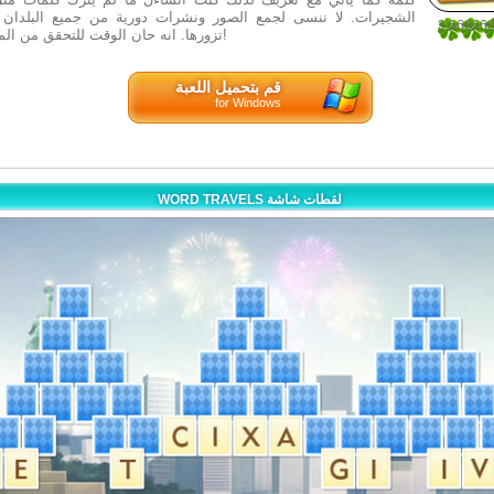
الشجيرات. لا ننسى لجمع الصور ونشرات دورية من جميع البلدان و
3.66666
تزورها. انه حان الوقت للتحقق من المهارات الإملائية!
3
قم بتحميل اللعبة
for Windows
WORD TRAVELS لقطات شاشة