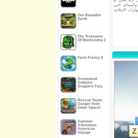
المعالم التي
Our Beautiful
Earth
The Treasures
Of Montezuma 2
Farm Frenzy 4
Dreamland
Solitaire:
Dragon's Fury
Rescue Team:
Danger from
Outer Space!
Summer
Adventure:
American
Voyage