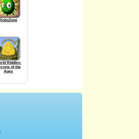
RoboZone
rld Riddles:
crets of the
Ages
أ