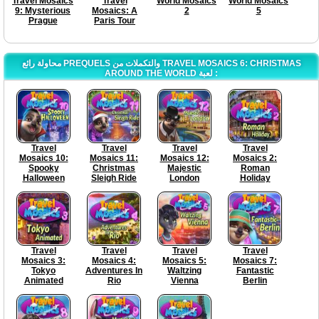
Travel Mosaics
Travel
World Mosaics
World Mosaics
9: Mysterious
Mosaics: A
2
5
Prague
Paris Tour
محاولة رائع PREQUELS والتكملات من TRAVEL MOSAICS 6: CHRISTMAS
AROUND THE WORLD لعبة :
Travel
Travel
Travel
Travel
Mosaics 10:
Mosaics 11:
Mosaics 12:
Mosaics 2:
Spooky
Christmas
Majestic
Roman
Halloween
Sleigh Ride
London
Holiday
Travel
Travel
Travel
Travel
Mosaics 3:
Mosaics 4:
Mosaics 5:
Mosaics 7:
Tokyo
Adventures In
Waltzing
Fantastic
Animated
Rio
Vienna
Berlin