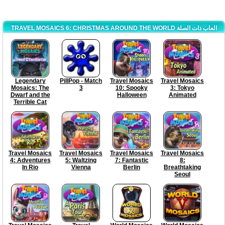
TRAVEL MOSAICS 6: CHRISTMAS AROUND THE WORLD العاب ذات الصلة
Legendary
PillPop - Match
Travel Mosaics
Travel Mosaics
Mosaics: The
3
10: Spooky
3: Tokyo
Dwarf and the
Halloween
Animated
Terrible Cat
Travel Mosaics
Travel Mosaics
Travel Mosaics
Travel Mosaics
4: Adventures
5: Waltzing
7: Fantastic
8:
In Rio
Vienna
Berlin
Breathtaking
Seoul