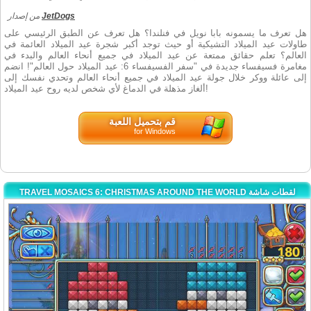
من إصدار
JetDogs
هل تعرف ما يسمونه بابا نويل في فنلندا؟ هل تعرف عن الطبق الرئيسي على
طاولات عيد الميلاد التشيكية أو حيث توجد أكبر شجرة عيد الميلاد العائمة في
العالم؟ تعلم حقائق ممتعة عن عيد الميلاد في جميع أنحاء العالم والبدء في
مغامرة فسيفساء جديدة في "سفر الفسيفساء 6: عيد الميلاد حول العالم"! انضم
إلى عائلة ووكر خلال جولة عيد الميلاد في جميع أنحاء العالم وتحدي نفسك إلى
ألغاز مذهلة في الدماغ لأي شخص لديه روح عيد الميلاد!
قم بتحميل اللعبة
for Windows
TRAVEL MOSAICS 6: CHRISTMAS AROUND THE WORLD لقطات شاشة