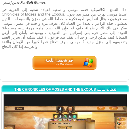
e-FunSoft Games
من إصدار
التمتع الكلاسيكية قصة موسى و سعيه لقيادة شعبه إلى الحرية في The
Chronicles of Moses and the Exodus. عندما موسى يهرب من مصر بعد تحول
ضد فرعون ، وقال انه ليس لديه فكرة ما خطط الله في مخزن بالنسبة له... الذين
يعيشون حياة الراعي ، بعيدا عن الحياة كان يعرف مرة واحدة في مصر ، موسى
يفكر في تلك الأيام طويلة خلف له. فإن الله يضع أمامه مهمة شبه مستحيلة:
العودة إلى مصر حرة بني إسرائيل من العبودية ، ويقودهم بأمان إلى أرض
الميعاد! كيف يمكن لرجل واحد أن يقف ضد فرعون ؟ كيف يمكنه أن تحرير العبيد
وتقديمهم إلى منزل جديد ؟ موسى سوف تحتاج قدرا كبيرا من الإيمان والثقة
والعزيمة إذا كان النجاح.
قم بتحميل اللعبة
for Windows
THE CHRONICLES OF MOSES AND THE EXODUS لقطات شاشة