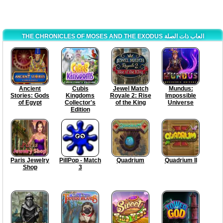
THE CHRONICLES OF MOSES AND THE EXODUS العاب ذات الصلة
Ancient
Cubis
Jewel Match
Mundus:
Stories: Gods
Kingdoms
Royale 2: Rise
Impossible
of Egypt
Collector's
of the King
Universe
Edition
Paris Jewelry
PillPop - Match
Quadrium
Quadrium II
Shop
3