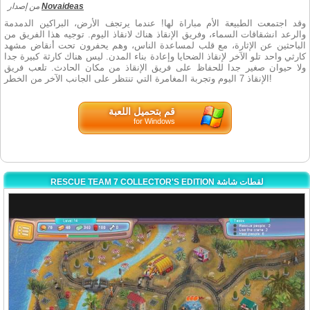
Novaideas
من إصدار
وقد اجتمعت الطبيعة الأم مباراة لها! عندما يرتجف الأرض، البراكين الدمدمة
والرعد انشقاقات السماء، وفريق الإنقاذ هناك لانقاذ اليوم. توجيه هذا الفريق من
الباحثين عن الإثارة، مع قلب لمساعدة الناس، وهم يحفرون تحت أنقاض مشهد
كارثي واحد تلو الآخر لإنقاذ الضحايا وإعادة بناء المدن. ليس هناك كارثة كبيرة جدا
ولا حيوان صغير جدا للحفاظ على فريق الإنقاذ من مكان الحادث. تلعب فريق
الإنقاذ 7 اليوم وتجربة المغامرة التي تنتظر على الجانب الآخر من الخطر!
قم بتحميل اللعبة
for Windows
RESCUE TEAM 7 COLLECTOR'S EDITION لقطات شاشة