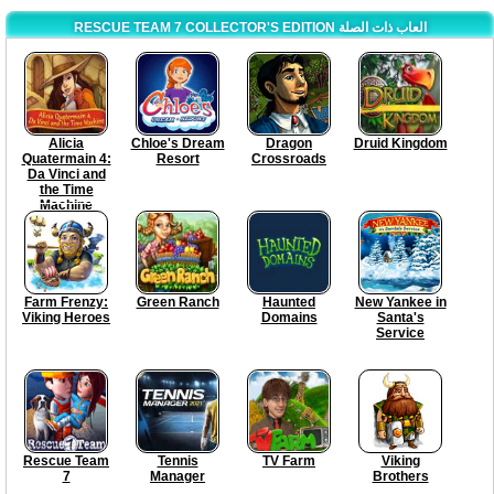
RESCUE TEAM 7 COLLECTOR'S EDITION العاب ذات الصلة
Alicia
Chloe's Dream
Dragon
Druid Kingdom
Quatermain 4:
Resort
Crossroads
Da Vinci and
the Time
Machine
Farm Frenzy:
Green Ranch
Haunted
New Yankee in
Viking Heroes
Domains
Santa's
Service
Rescue Team
Tennis
TV Farm
Viking
7
Manager
Brothers