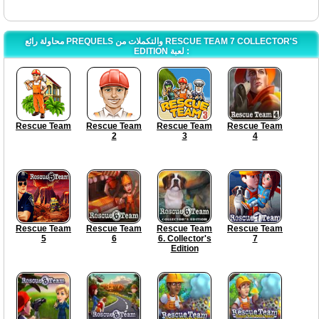
محاولة رائع PREQUELS والتكملات من RESCUE TEAM 7 COLLECTOR'S
EDITION لعبة :
Rescue Team
Rescue Team
Rescue Team
Rescue Team
2
3
4
Rescue Team
Rescue Team
Rescue Team
Rescue Team
5
6
6. Collector's
7
Edition