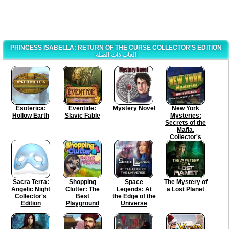
PRINCESS ISABELLA: RETURN OF THE CURSE COLLECTOR'S EDITION
العاب ذات الصلة
Esoterica:
Eventide:
Mystery Novel
New York
Hollow Earth
Slavic Fable
Mysteries:
Secrets of the
Mafia.
Collector's
Edition
Sacra Terra:
Shopping
Space
The Mystery of
Angelic Night
Clutter: The
Legends: At
a Lost Planet
Collector's
Best
the Edge of the
Edition
Playground
Universe