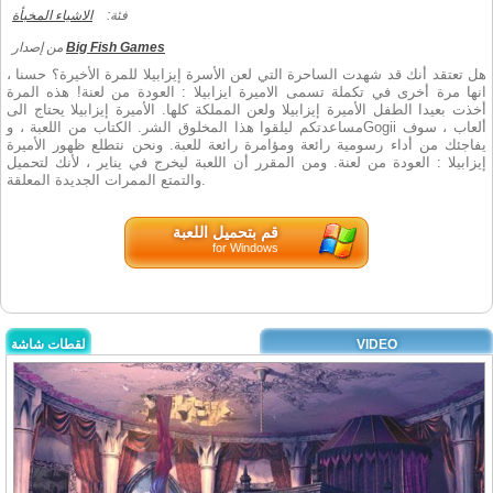
فئة:
الاشياء المخبأة
Big Fish Games
من إصدار
هل تعتقد أنك قد شهدت الساحرة التي لعن الأسرة إيزابيلا للمرة الأخيرة؟ حسنا ،
انها مرة أخرى في تكملة تسمى الاميرة ايزابيلا : العودة من لعنة! هذه المرة
أخذت بعيدا الطفل الأميرة إيزابيلا ولعن المملكة كلها. الأميرة إيزابيلا يحتاج الى
مساعدتكم ليلقوا هذا المخلوق الشر. الكتاب من اللعبة ، وGogii ألعاب ، سوف
يفاجئك من أداء رسومية رائعة ومؤامرة رائعة للعبة. ونحن نتطلع ظهور الأميرة
إيزابيلا : العودة من لعنة. ومن المقرر أن اللعبة ليخرج في يناير ، لأنك لتحميل
والتمتع الممرات الجديدة المعلقة.
قم بتحميل اللعبة
for Windows
VIDEO
لقطات شاشة