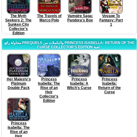
The Myth
The Travels of
Vampire Saga:
Voyage To
Seekers 2: The
Marco Polo
Pandora's Box
Fantasy: Part
Sunken City
1
Collector's
Edition
محاولة رائع PREQUELS والتكملات من PRINCESS ISABELLA: RETURN OF THE
CURSE COLLECTOR'S EDITION لعبة :
Her Majesty's
Princess
Princess
Princess
Platinum
Isabella: The
Isabella: A
Isabella:
Double Pack
Rise of an
Witch's Curse
Return of the
Heir
Curse
Collector's
Edition
Princess
Isabella: The
Rise of an
Heir