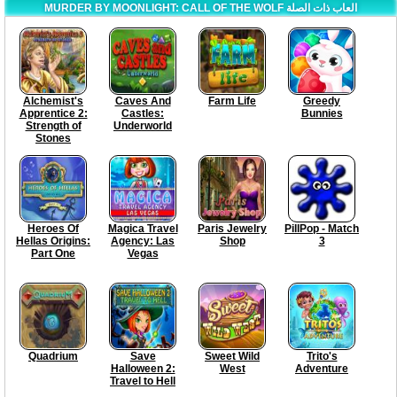
MURDER BY MOONLIGHT: CALL OF THE WOLF العاب ذات الصلة
Alchemist's
Caves And
Farm Life
Greedy
Apprentice 2:
Castles:
Bunnies
Strength of
Underworld
Stones
Heroes Of
Magica Travel
Paris Jewelry
PillPop - Match
Hellas Origins:
Agency: Las
Shop
3
Part One
Vegas
Quadrium
Save
Sweet Wild
Trito's
Halloween 2:
West
Adventure
Travel to Hell