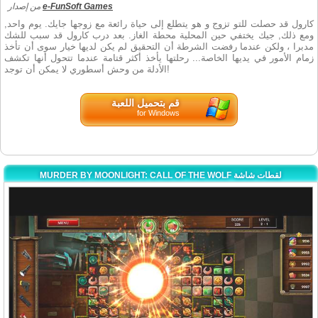
e-FunSoft Games
من إصدار
كارول قد حصلت للتو تزوج و هو يتطلع إلى حياة رائعة مع زوجها جايك. يوم واحد,
ومع ذلك, جيك يختفي حين المحلية محطة الغاز. بعد درب كارول قد سبب للشك
مدبرا ، ولكن عندما رفضت الشرطة أن التحقيق لم يكن لديها خيار سوى أن تأخذ
زمام الأمور في يديها الخاصة... رحلتها يأخذ أكثر قتامة عندما تتحول أنها تكشف
الأدلة من وحش أسطوري لا يمكن أن توجد!
قم بتحميل اللعبة
for Windows
MURDER BY MOONLIGHT: CALL OF THE WOLF لقطات شاشة