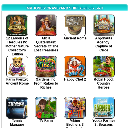
MR JONES' GRAVEYARD SHIFT العاب ذات الصلة
12 Labours of
Alicia
Ancient Rome
Argonauts
Hercules IV:
Quatermain:
Agency:
Mother Nature
Secrets Of The
Captive of
Collector's
Lost Treasures
Circe
Edition
Farm Frenzy:
Gardens Inc:
Happy Chef 2
Robin Hood:
Ancient Rome
From Rakes to
Country
Riches
Heroes
Tennis
TV Farm
Viking
Youda Farmer
Manager
Brothers 3
3: Seasons