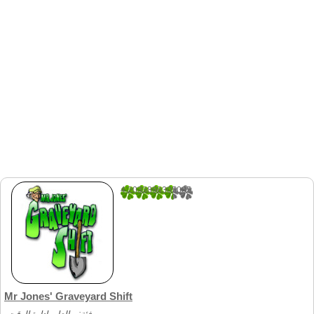
4.2033898305085
59
Mr Jones' Graveyard Shift