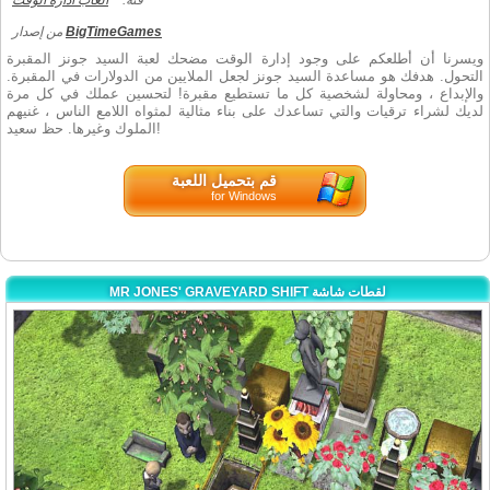
فئة:
العاب ادارة الوقت
BigTimeGames
من إصدار
ويسرنا أن أطلعكم على وجود إدارة الوقت مضحك لعبة السيد جونز المقبرة
التحول. هدفك هو مساعدة السيد جونز لجعل الملايين من الدولارات في المقبرة.
والإبداع ، ومحاولة لشخصية كل ما تستطيع مقبرة! لتحسين عملك في كل مرة
لديك لشراء ترقيات والتي تساعدك على بناء مثالية لمثواه اللامع الناس ، غنيهم
الملوك وغيرها. حظ سعيد!
قم بتحميل اللعبة
for Windows
MR JONES' GRAVEYARD SHIFT لقطات شاشة