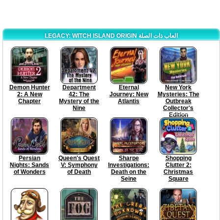
LEGACY: WITCH ISLAND ORIGIN العاب ذات الصلة
Demon Hunter
Department
Eternal
New York
2: A New
42: The
Journey: New
Mysteries: The
Chapter
Mystery of the
Atlantis
Outbreak
Nine
Collector's
Edition
Persian
Queen's Quest
Sharpe
Shopping
Nights: Sands
V: Symphony
Investigations:
Clutter 2:
of Wonders
of Death
Death on the
Christmas
Seine
Square