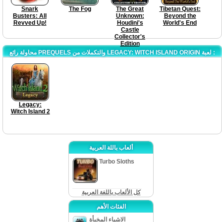
Snark
The Fog
The Great
Tibetan Quest:
Busters: All
Unknown:
Beyond the
Revved Up!
Houdini's
World's End
Castle
Collector's
Edition
محاولة رائع PREQUELS والتكملات من LEGACY: WITCH ISLAND ORIGIN لعبة :
Legacy:
Witch Island 2
ألعاب باللة العربية
Turbo Sloths
كل الألعاب باللغة العربية
الفئات الأهم
الاشياء المخبأة