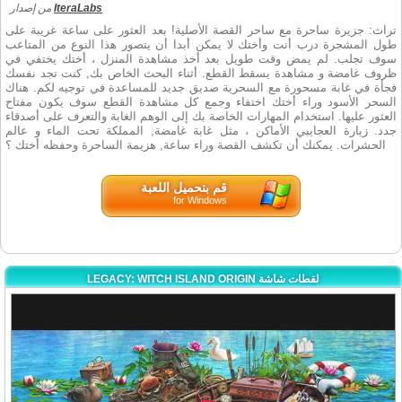
IteraLabs
من إصدار
تراث: جزيرة ساحرة مع ساحر القصة الأصلية! بعد العثور على ساعة غريبة على
طول المشجرة درب أنت وأختك لا يمكن أبدا أن يتصور هذا النوع من المتاعب
سوف تجلب. لم يمض وقت طويل بعد أخذ مشاهدة المنزل ، أختك يختفي في
ظروف غامضة و مشاهدة يسقط القطع. أثناء البحث الخاص بك, كنت تجد نفسك
فجأة في غابة مسحورة مع السحرية صديق جديد للمساعدة في توجيه لكم. هناك
السحر الأسود وراء أختك اختفاء وجمع كل مشاهدة القطع سوف يكون مفتاح
العثور عليها. استخدام المهارات الخاصة بك إلى الوهم الغابة والتعرف على أصدقاء
جدد. زيارة العجايبي الأماكن ، مثل غابة غامضة, المملكة تحت الماء و عالم
الحشرات. يمكنك أن تكشف القصة وراء ساعة, هزيمة الساحرة وحفظه أختك ؟
قم بتحميل اللعبة
for Windows
LEGACY: WITCH ISLAND ORIGIN لقطات شاشة