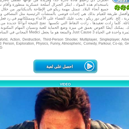
باستخدام هذه المواد ، ابتكر الجنرال أسلحة عسكرية متطورة وأقام نظا
5
جميع أنحاء البلاد. تتمثل مهمة ريكو في الإطاحة بالديكتاتور من خلال ت
1
 وأفضل طريقة للقيام بذلك هي إحداث فوضى بالمنشآت الرئيسية مثل المصافي و
ية ، إلخ. بافتراض دور ريكو ، يجب عليك القضاء على الأعداء وممتلكاتهم في رد فع
ئلة. كلما زادت تعقيدها ، زادت النقاط التي تكسبها. تفتح النتيجة أنواعًا جديدة من 
 يمكنك أيضًا الغوص بعمق في ميزة وضع الحماية للعبة ونسيان المهام المكتوبة تم
ld, Action, Destruction, Third-Person Shooter, Multiplayer, Singleplayer, Adve
d Person, Exploration, Physics, Funny, Atmospheric, Comedy, Parkour, Co-op, Gr
PG
احصل على لعبة
VIDEO