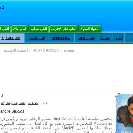
s 2
الاشياء المخبأة
ألعاب على الإنترنت
العاب مجانيه
ألعاب ماك
ألعاب 
أحاجي
متعددة
العاب الأفلام
مطابقة الثلاثة
العاب العطل
الاشياء المخبأة
متعددة
←
JUST CAUSE 3
←
الصفحة الرئيسية
←
 3
فئة:
متعددة
السرعة والحركة
lanche Studios
تستمر الرحلة البرية لريكو رودريغيز الجريء في  Cause 3
المغامرات المثيرة هذه مع كل فصل تالٍ بفضل المطورين الدؤوبي
الجنرال دي رافيلو مادة نادرة جدًا وفريدة من نوعها تسمى بافاري