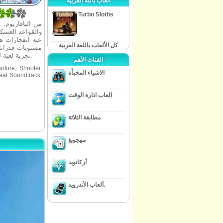
ألعاب باللة العربية
Turbo Sloths
من البافاريوم.
والقواعد العسكر
عنه انفجارات ها
كل الألعاب باللغة العربية
مستويات قدراتك.
المجاني في المناطق المجاورة لـ Medici والمتعة هو ما يجعل Just Cause 3 تجربة لعبة لمرة واحدة في الحياة.
الفئات الأهم
nture, Shooter,
الاشياء المخبأة
eat Soundtrack,
العاب ادارة الوقت
مطابقة الثلاثة
مهجونغ
أركانويد
ألعاب الأندرويد.