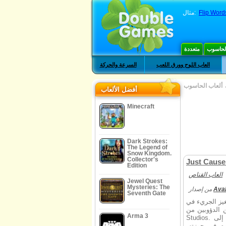
Flip Word
مثال:
الحاسوب
متعددة
العاب اللوح وورق اللعب
السرعة والحركة
ألعاب الحاسوب
أفضل الألعاب
Minecraft
Dark Strokes:
The Legend of
Snow Kingdom.
Collector's
Just Cause
Edition
العاب القناص
Jewel Quest
Mysteries: The
Ava
من إصدار
Seventh Gate
Just. تتحسن سلسلة ألعاب
ن من Avalanche
Arma 3
Studios. في الدفعة الثالثة ، تم إرسال ريكو إلى Medici. يمتلك حاكمها المحلي
وم في حوزته.