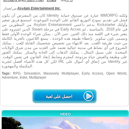
RPG
فئة:
متعددة
العاب الاستراتيجية والمحاكاة
Asylum Entertainment Inc.
من إصدار
كان من المفترض أن يكون Identity عبارة عن صندوق حماية MMORPG ولكنه
فشل في تقديم نموذج التوزيع القائم على الوحدة الموعودة. استمتع فريق صغير
من المطورين من Asylum Entertainment بدعم داعمي Kickstarter وأولئك
الذين اشتروه على Steam في مرحلة Early Acces في عام 2018. بالمناسبة ، لم
يتغير شيء في اللعبة منذ ذلك الحين. حتى الآن ، يمكن شراء الوحدة الأولى فقط
وتسمى تاون سكوير. بإعطاء طبيعة هذه الوحدة ، يتمتع اللاعبون بالحرية الكاملة
من حيث طريقة اللعب. بعد الانتهاء من تخصيص شخصيتك القابلة للعب ، يمكنك
الشروع في أي نشاط في مدينة خيالية تعتمد على العديد من مدن شرق الولايات
المتحدة. على سبيل المثال ، يمكنك الذهاب إلى الحانة والسكر. يمكنك العثور
على وظيفة والعيش حياة مزدوجة كمجرم وضابط إنفاذ القانون في نفس الوقت.
لكن كل هذه الأشياء أفضل لتجربة IRL من إنفاق أي أموال على Identity غير
المكتملة والمهجورة.
Tags:
RPG, Simulation, Massively Multiplayer, Early Access, Open World,
Adventure, Indie, Multiplayer
احصل على لعبة
VIDEO