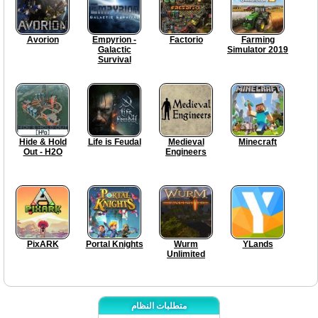
Avorion
Empyrion -
Factorio
Farming
Galactic
Simulator 2019
Survival
Hide & Hold
Life is Feudal
Medieval
Minecraft
Out - H2O
Engineers
PixARK
Portal Knights
Wurm
YLands
Unlimited
متطلبات النظام