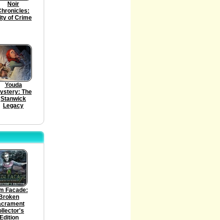
Noir
hronicles:
ity of Crime
Youda
ystery: The
Stanwick
Legacy
m Facade:
Broken
acrament
llector's
Edition