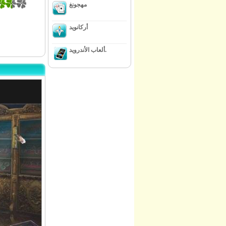
مهجونغ
أركانويد
ألعاب الأندرويد.