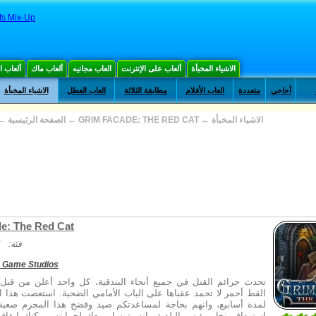
fs Mix-Up
الاشياء المخبأة
ألعاب على الإنترنت
العاب مجانيه
ألعاب ماك
ألعاب 
أحاجي
متعددة
العاب الأفلام
مطابقة الثلاثة
العاب العطل
الاشياء المخبأة
←
الصفحة الرئيسية
←
GRIM FACADE: THE RED CAT
←
الاشياء المخبأة
e: The Red Cat
فئة:
 Game Studios
تحدث جرائم القتل في جميع أنحاء البندقية، كل واحد أعلن من قبل ا
القط أحمر لا تحمد عقباها على الباب الأمامي الضحية. استعصت هذا ا
لمدة أسابيع، وانهم بحاجة لمساعدتكم صيد وفضح هذا المجرم صعبة.
استهداف نجل رئيس البلدية وانه يتوسل معك لحمايته. يمكنك إيقاف