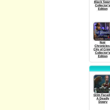
Black Swan
Collector'
Edition
Noir
Chronicles
City of Cri
Collector'
Edition
Grim Facad
A Deadly
Dowry