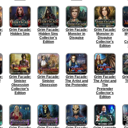
e:
Grim Facade:
Grim Facade:
Grim Facade:
Grim Facade:
Gri
f
Hidden Sins
Hidden Sins
Monster in
Monster in
My
Collector's
Disguise
Disguise
Edition
Collector's
Co
Edition
e:
Grim Facade:
Grim Facade:
Grim Facade:
Grim Facade:
Gri
f
Sinister
Sinister
The Artist and
The Artist and
T
Obsession
Obsession
the Pretender
The
Collector’s
Pretender
Edition
Collector's
Edition
e:
Grim Facade:
Grim Facade:
Grim Facade:
Grim Legends
Gr