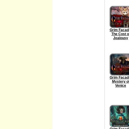
Grim Facad
The Cost o
Jealousy
Grim Facad
Mystery o
Venice
Grim Facad