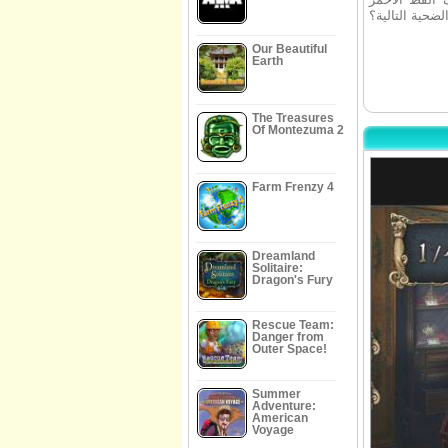
ضحية التالية؟
Our Beautiful
Earth
The Treasures
Of Montezuma 2
Farm Frenzy 4
Dreamland
Solitaire:
Dragon's Fury
Rescue Team:
Danger from
Outer Space!
Summer
Adventure:
American
Voyage