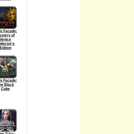
m Facade:
stery of
Venice
llector’s
Edition
m Facade:
he Black
Cube
im Tales: