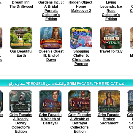
.
Dream Inn:
Gardens Inc. 3:
Hidden Object:
Living
s
The Driftwood
A Bridal
Home
Legends: Ice
C
Pursuit.
Makeover 2
Rose
C
Collector's
Collector's
Edition
Edition
Our Beautiful
Queen's Quest
Shopping
Travel To Italy
:
Earth
III: End of
Clutter 5:
M
me
Dawn
Christmas
s
Poetree
محاولة رائع PREQUELS والتكملات من GRIM FACADE: THE RED CAT لعبة :
e:
Grim Facade:
Grim Facade:
Grim Facade:
Grim Facade:
Gri
A Deadly
A Wealth of
A Wealth of
Broken
Dowry
Betrayal
Betrayal
Sacrament
S
Collector's
Collector's
Co
Edition
Edition