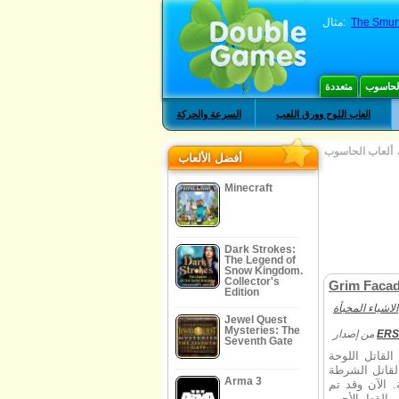
مثال:
The Smur
الحاسوب
متعددة
العاب اللوح وورق اللعب
السرعة والحركة
ألعاب الحاسوب
أفضل الألعاب
Minecraft
Dark Strokes:
The Legend of
Snow Kingdom.
Collector's
Grim Facad
Edition
الاشياء المخبأة
Jewel Quest
Mysteries: The
من إصدار
ERS
Seventh Gate
لقاتل اللوحة
لقاتل الشرطة
Arma 3
 الآن وقد تم
 القط الأحمر