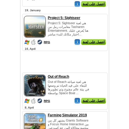
احصل على لعبة
i
19, January
Project 5: Sightseer
Project 5: Sightseer هي لعبة
مغامرات رمل من Tasharen
Entertainment. هنا يُعرض عليك
اختيار مكانك للبدء مباشر...
احصل على لعبة
i
RPG
16, April
Out of Reach
Out of Reach هي لعبة صياغة
للبقاء على قيد الحياة تم وضعها
في بيئة عالم مفتوح وتم تطويرها
بواسطة Space Boat ...
احصل على لعبة
i
RPG
8, April
Farming Simulator 2019
يشتهر كل من Giants Software
و Focus Home Interactive بين
مجتمع محاكاة المزرعة كمبدعين