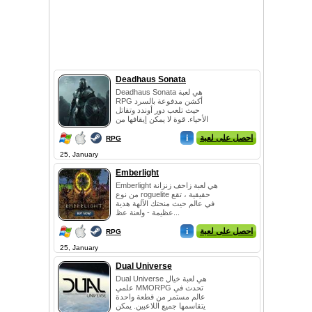
Deadhaus Sonata
Deadhaus Sonata هي لعبة
RPG أكشن مدفوعة بالسرد
حيث تلعب دور أوندد وتقاتل
الأحياء. قوة لا يمكن إيقافها من
De...
احصل على لعبة
i
RPG
25, January
Emberlight
Emberlight هي لعبة زاحف زنزانة
من نوع roguelite حقيقية ، تقع
في عالم حيث منحتك الآلهة هدية
عظيمة - ولعنة عظ...
احصل على لعبة
i
RPG
25, January
Dual Universe
Dual Universe هي لعبة خيال
علمي MMORPG تحدث في
عالم مستمر من قطعة واحدة
يتقاسمها جميع اللاعبين. يمكن