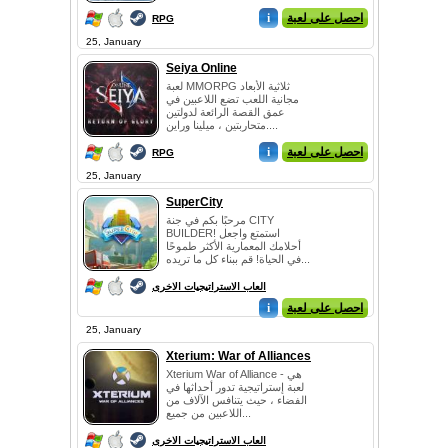
للاعبي...
احصل على لعبة
i
RPG
25, January
Seiya Online
لعبة MMORPG ثلاثية الأبعاد
مجانية اللعب تضع اللاعبين في
عمق القصة الرائعة لدولتين
متحاربتين ، ميلينا وراين....
احصل على لعبة
i
RPG
25, January
SuperCity
مرحبًا بكم في جنة CITY
BUILDER! استمتع واجعل
أحلامك المعمارية الأكثر طموحًا
في الحياة! قم ببناء كل ما تريده...
العاب الاستراتيجيات الاخرى
احصل على لعبة
i
25, January
Xterium: War of Alliances
Xterium War of Alliance - هي
لعبة إستراتيجية تدور أحداثها في
الفضاء ، حيث يتنافس الآلاف من
اللاعبين من جميع...
العاب الاستراتيجيات الاخرى