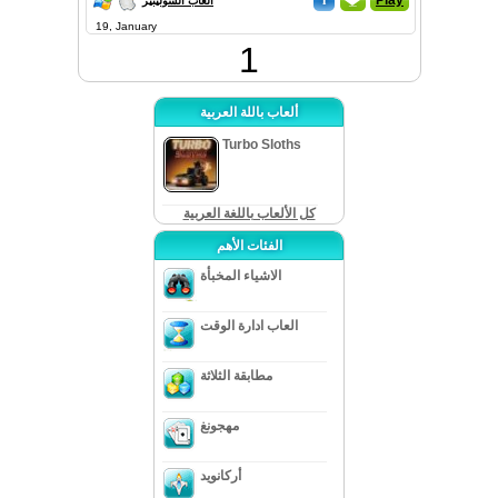
i
_
Play
العاب السوليتير
19, January
1
ألعاب باللة العربية
Turbo Sloths
كل الألعاب باللغة العربية
الفئات الأهم
الاشياء المخبأة
العاب ادارة الوقت
مطابقة الثلاثة
مهجونغ
أركانويد