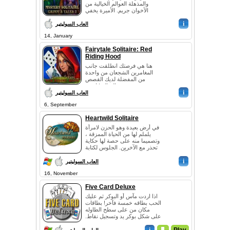
والمذهلة العوالم الخيالية من
الأخوان جريم. الأميرة يخفي
شخصيت...
i
العاب السوليتير
14, January
Fairytale Solitaire: Red
Riding Hood
هنا هي فرصتك انطلقت جانب
المغامرين الشجعان من واحدة
من المفضلة لديك القصص
الخيالية! است...
i
العاب السوليتير
6, September
Heartwild Solitaire
في أرض بعيدة وهو الحزن لامرأة
يلملم لها من الحياة الممزقة ،
وتصميما منه على حصة لها حكاية
تحذر مع الآخرين. الجلوس لكتابة
قصتها ، Anne عقل يبدأ يه...
i
العاب السوليتير
16, November
Five Card Deluxe
اذا اردت مآس أو البوكر ثم عليك
الحب بطاقه خمسة فآخر! بطاقات
مكان من على سطح الطاوله
على شكل بوكر يد وتسجيل نقاط.
لعب واحدة من 4 الى ايجاد
وسائط ا...